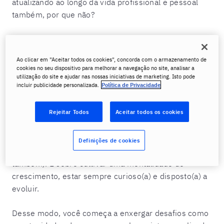
atualizando ao longo da vida profissional e pessoal
também, por que não?
Pensa comigo: o mundo está mudando numa
velocidade absurda, concorda? Tecnologias surgem
Ao clicar em "Aceitar todos os cookies", concorda com o armazenamento de
da noite para o dia, processos se transformam, e
cookies no seu dispositivo para melhorar a navegação no site, analisar a
aquela forma de trabalhar que funcionava super bem
utilização do site e ajudar nas nossas iniciativas de marketing. Isto pode
incluir publicidade personalizada.
Política de Privacidade
há cinco anos pode estar completamente
ultrapassada hoje. É aí que entra o aprendizado
Rejeitar Todos
Aceitar todos os cookies
contínuo como seu melhor aliado!
Ele não é sobre acumular diplomas ou
certificados
Definições de cookies
para pendurar na parede (embora isso seja legal
também). É sobre cultivar uma mentalidade de
crescimento, estar sempre curioso(a) e disposto(a) a
evoluir.
Desse modo, você começa a enxergar desafios como