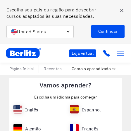
✕
Escolha seu país ou região para descobrir 
cursos adaptados às suas necessidades.
United States
Continuar
Berlitz BR
Click to c
Loja virtual
Página Inicial
Recentes
Como o aprendizado contínuo 
Vamos aprender?
Escolha um idioma para começar
Inglês
Espanhol
Alemão
Francês