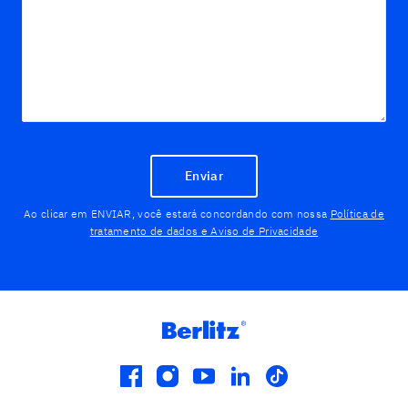
Enviar
Ao clicar em ENVIAR, você estará concordando com nossa
Política de
tratamento de dados e Aviso de Privacidade
facebook
instagram
youtube
linkedin
tiktok