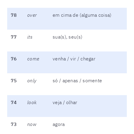
78
over
em cima de (alguma coisa)
77
its
sua(s), seu(s)
76
come
venha / vir / chegar
75
only
só / apenas / somente
74
look
veja / olhar
73
now
agora