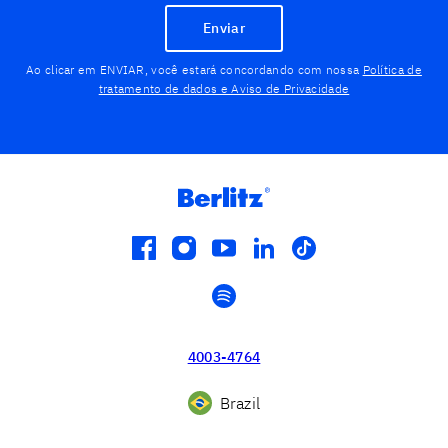
Enviar
Ao clicar em ENVIAR, você estará concordando com nossa
Política de
tratamento de dados e Aviso de Privacidade
facebook
instagram
youtube
linkedin
tiktok
spotify
4003-4764
Brazil