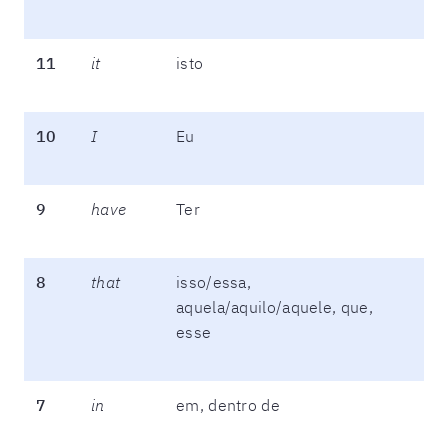
11
it
isto
10
I
Eu
9
have
Ter
8
that
isso/essa,
aquela/aquilo/aquele, que,
esse
7
in
em, dentro de