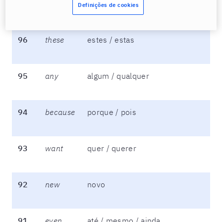
97
give
dar
Definições de cookies
96
these
estes / estas
95
any
algum / qualquer
94
because
porque / pois
93
want
quer / querer
92
new
novo
91
even
até / mesmo / ainda