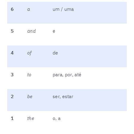
6
a
um / uma
5
and
e
4
of
de
3
to
para, por, até
2
be
ser, estar
1
the
o, a