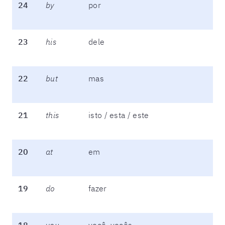
24
by
por
23
his
dele
22
but
mas
21
this
isto / esta / este
20
at
em
19
do
fazer
18
you
você, vocês