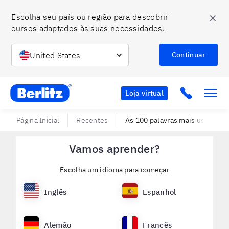
✕
Escolha seu país ou região para descobrir 
cursos adaptados às suas necessidades.
United States
Continuar
Berlitz BR
Click to c
Loja virtual
Página Inicial
Recentes
As 100 palavras mais usadas no
Vamos aprender?
Escolha um idioma para começar
Inglês
Espanhol
Alemão
Francês