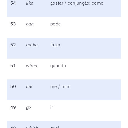
54
like
gostar / conjunção: como
53
can
pode
52
make
fazer
51
when
quando
50
me
me / mim
49
go
ir
48
which
qual