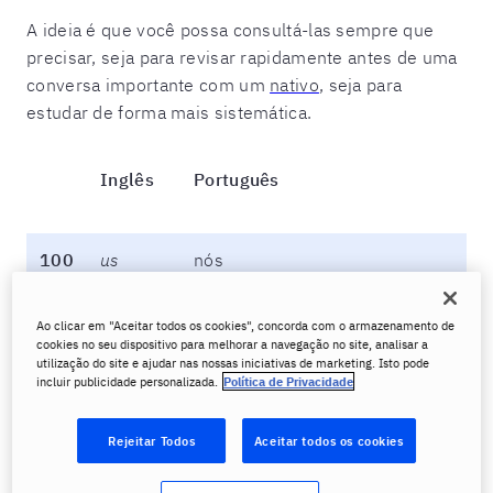
A ideia é que você possa consultá-las sempre que
precisar, seja para revisar rapidamente antes de uma
conversa importante com um
nativo
, seja para
estudar de forma mais sistemática.
Inglês
Português
100
us
nós
Ao clicar em "Aceitar todos os cookies", concorda com o armazenamento de
99
most
a maioria / o (a) mais
cookies no seu dispositivo para melhorar a navegação no site, analisar a
utilização do site e ajudar nas nossas iniciativas de marketing. Isto pode
incluir publicidade personalizada.
Política de Privacidade
98
day
día
Rejeitar Todos
Aceitar todos os cookies