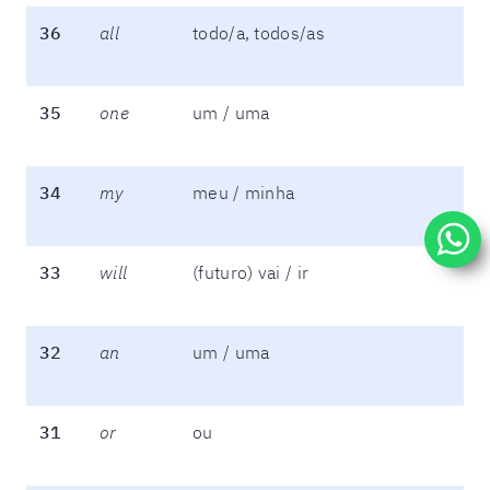
36
all
todo/a, todos/as
35
one
um / uma
34
my
meu / minha
33
will
(futuro) vai / ir
32
an
um / uma
31
or
ou