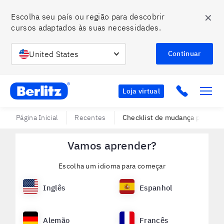
✕
Escolha seu país ou região para descobrir 
cursos adaptados às suas necessidades.
United States
Continuar
Berlitz BR
Click to c
Loja virtual
Página Inicial
Recentes
Checklist de mudança para o ex
Vamos aprender?
Escolha um idioma para começar
Inglês
Espanhol
Alemão
Francês