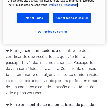
utilização do site e ajudar nas nossas iniciativas de marketing. Isto pode
início do seu novo capítulo. Seja para onde você
incluir publicidade personalizada.
Política de Privacidade
estiver indo, pode ser que precise mudar-se
rapidamente. O Berlitz oferece o
curso de idiomas
Rejeitar Todos
Aceitar todos os cookies
intensivo
, onde você pode aprender um idioma
rapidamente, em até sete semanas!
Definições de cookies
Chegando lá
➔
Planeje com antecedência
e lembre-se de se
certificar de que você e todos que vão têm o
passaporte válido, incluindo crianças. Passaportes
devem ser válidos para a duração da visita ou mais –
tenha em mente que alguns países só emitem vistos
se o passaporte está válido por um período mínimo
de um ano após a data de emissão do visto, então
vale a pena verificar.
➔
Entre em contato com a embaixada do país de