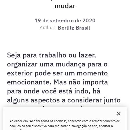
mudar
19 de setembro de 2020
Author:
Berlitz Brasil
Seja para trabalho ou lazer,
organizar uma mudança para o
exterior pode ser um momento
emocionante. Mas não importa
para onde você está indo, há
alguns aspectos a considerar junto
com o que levar na mala.
Para ajudar a tornar as coisas mais fáceis, reunimos
Ao clicar em "Aceitar todos os cookies", concorda com o armazenamento de
cookies no seu dispositivo para melhorar a navegação no site, analisar a
uma lista de coisas importantes para pensar antes do