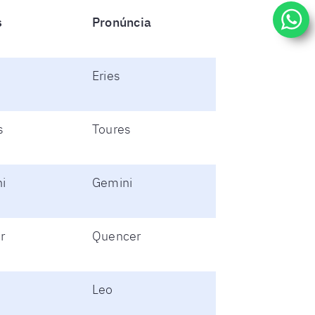
s
Pronúncia
Eries
s
Toures
i
Gemini
r
Quencer
Leo