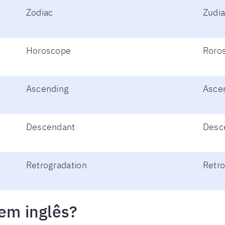
Zodiac
Zudi
Horoscope
Roro
Ascending
Asce
Descendant
Desc
Retrogradation
Retr
 em inglês?