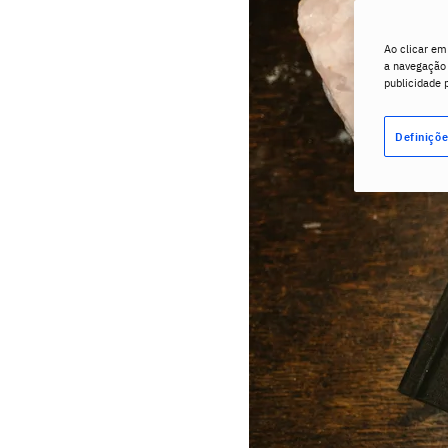
Ao clicar em
a navegação n
publicidade 
Definiçõe