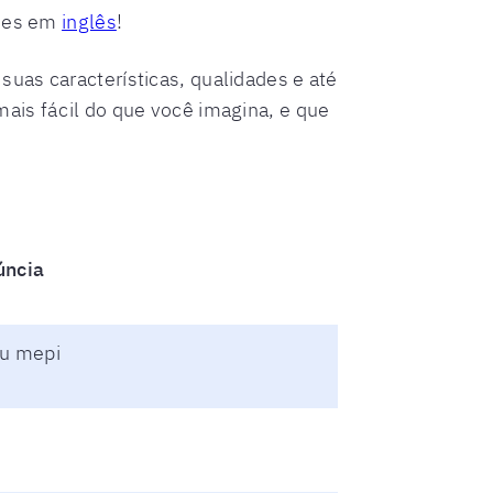
ades em
inglês
!
uas características, qualidades e até
ais fácil do que você imagina, e que
úncia
ou mepi