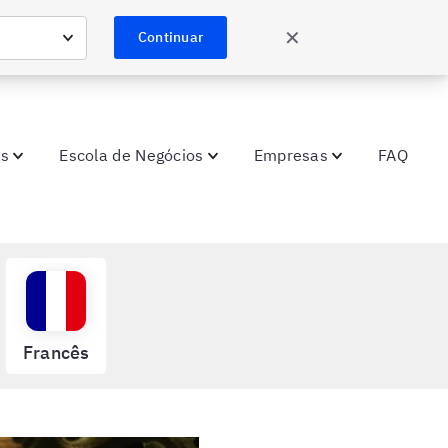
✕
Continuar
as
Escola de Negócios
Empresas
FAQ
Francês