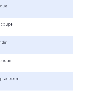
aque
scoupe
ndin
endan
ogradeixon