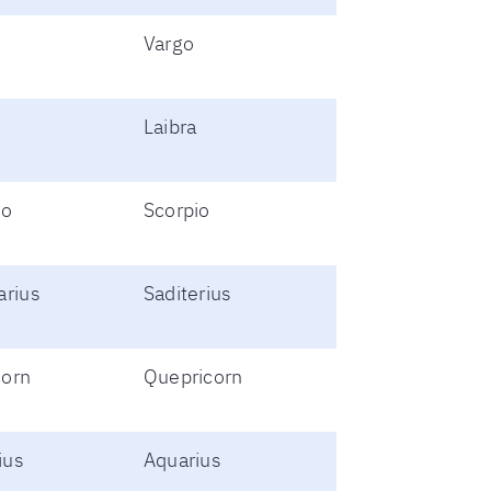
Vargo
Laibra
io
Scorpio
arius
Saditerius
corn
Quepricorn
ius
Aquarius