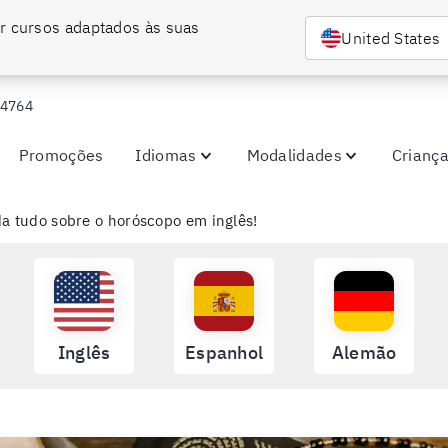
r cursos adaptados às suas 
United States
-4764
Promoções
Idiomas
Modalidades
Crianç
a tudo sobre o horóscopo em inglês!
Inglês
Espanhol
Alemão