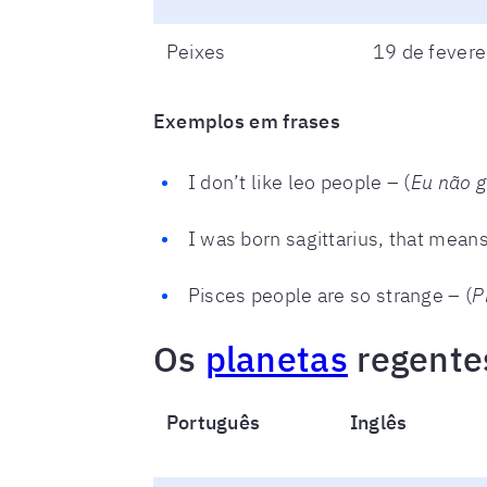
Peixes
19 de fevere
Exemplos em frases
I don’t like leo people – (
Eu não g
I was born sagittarius, that means 
Pisces people are so strange – (
P
Os
planetas
regentes
Português
Inglês