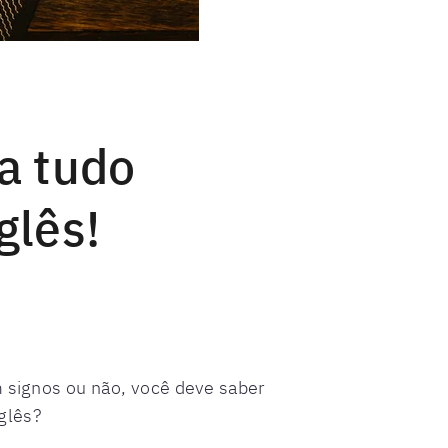
a tudo
glês!
m signos ou não, você deve saber
glês?