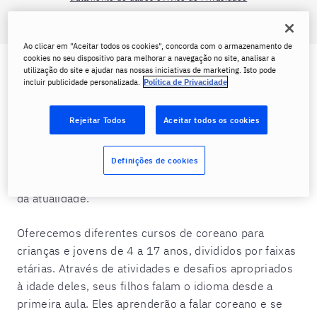
Ao clicar em "Aceitar todos os cookies", concorda com o armazenamento de
cookies no seu dispositivo para melhorar a navegação no site, analisar a
utilização do site e ajudar nas nossas iniciativas de marketing. Isto pode
Coreano para Crianças e
incluir publicidade personalizada.
Política de Privacidade
Adolescentes no Berlitz
Rejeitar Todos
Aceitar todos os cookies
Aprender coreano pode ser mais fácil do que parece
para seus filhos com o Berlitz, Dê a seus filhos a
Definições de cookies
oportunidade de se aprofundar na cultura da Coréia,
além de aprenderem um dos idiomas mais populares
da atualidade.
Oferecemos diferentes cursos de coreano para
crianças e jovens de 4 a 17 anos, divididos por faixas
etárias. Através de atividades e desafios apropriados
à idade deles, seus filhos falam o idioma desde a
primeira aula. Eles aprenderão a falar coreano e se