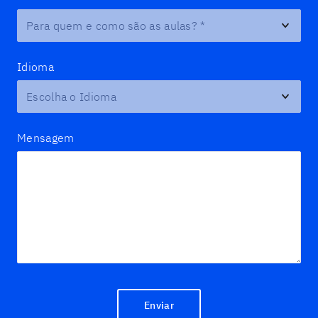
Para quem e como são as aulas?
*
Idioma
Mensagem
Enviar