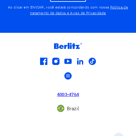
Ao clicar em ENVIAR, você estará concordando com nossa
Política de
tratamento de dados e Aviso de Privacidade
facebook
instagram
youtube
linkedin
tiktok
spotify
4003-4764
Brazil