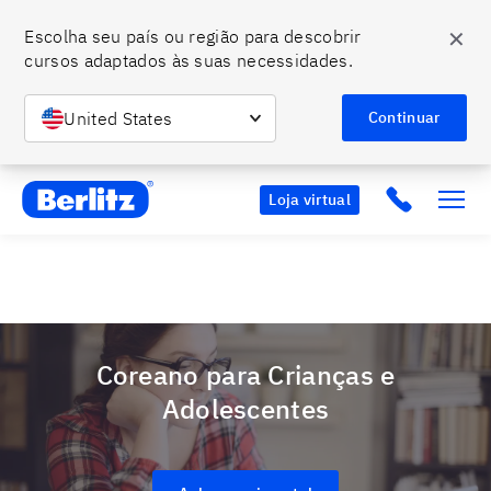
✕
Escolha seu país ou região para descobrir 
cursos adaptados às suas necessidades.
O momento de falar um novo idioma é agora. Ainda dá
tempo de se tornar bilíngue com o Berlitz.
Entre em
United States
Saiba mais
Continuar
contato conosco e confira nossas condições especiais.
Berlitz BR
Click to c
Loja virtual
Coreano para Crianças e
Adolescentes