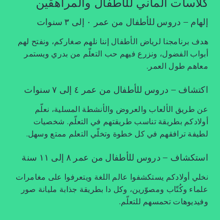
كلاسات ألماني للأطفال والمراهقين
إلهام – دروس للأطفال من عمر ٠ إلى ٣ سنوات
هدف برنامجنا لرياض الأطفال إننا نلهم صغاركم، ونفتح لهم
أبواب الفضول، ونزرع فيهم حب التعلّم من بدري ويستمر
معاهم طول العمر.
اكتشاف – دروس للأطفال من عمر ٤ إلى ٧ سنوات
عن طريق الألعاب والعروض والأنشطة المسلية، نعلّم
أولادكم بطريقة تناسب طريقتهم في التعلّم. شخصيات
لطيفة ترافقهم في كل خطوة وتخلّي التعلم ممتع وسهل.
استكشاف – دروس للأطفال من عمر ٨ إلى ١١ سنة
نخلي أولادكم يستكشفوا عالم اللغة ويتعرفوا على مغامرات
علماء وكُتّاب ومصوّرين، وكل دا بطريقة جذابة مليانة صور
وفيديوهات تحمسهم للتعلّم.