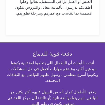
العيش أو العمل برّا في المستقبل. تعالوا وخلّوا
أطفالكم يدرسون الألمانية معانا، والدروس بتكون
مُصممة بما يتناسب مع عمرهم ومرحلة تطورهم.
دفعة قوية للدماغ
أثبتت الأبحاث أن الأطفال اللي يتعلموا لغة ثانية يكونوا
مبدعين أكثر، وعندهم مهارات أفضل في حل المشكلات ،
ويكونوا أسرع متعلمين ، وسهل عليهم التواصل مع الثقافات
المختلفة.
يلاقوا الأطفال كمان أنه من السهل عليهم أكثر بكثير من
البالغين انهم يتعلموا لغة ثانية (أو ثالثة) لأن مركز اللغة في
دماغهم يكون في طور النمو.