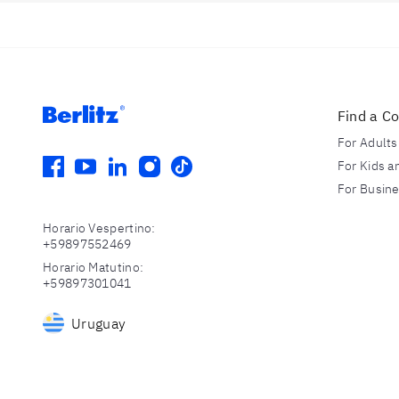
Find a C
For Adults
facebook
youtube
linkedin
instagram
tiktok
For Kids a
For Busin
Horario Vespertino
:
+59897552469
Horario Matutino
:
+59897301041
Uruguay