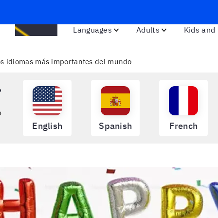
041
Promotions
Languages
Adults
Kids and
os idiomas más importantes del mundo
?
o
English
Spanish
French