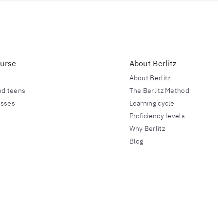
ourse
About Berlitz
About Berlitz
nd teens
The Berlitz Method
esses
Learning cycle
Proficiency levels
Why Berlitz
Blog