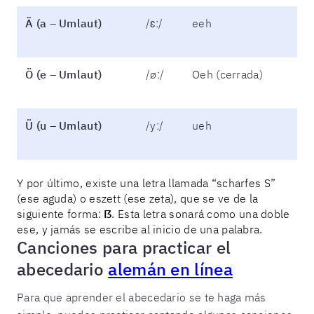
Ä (a – Umlaut)
/ɛː/
eeh
Ö (e – Umlaut)
/øː/
Oeh (cerrada)
Ü (u – Umlaut)
/yː/
ueh
Y por último, existe una letra llamada “scharfes S”
(ese aguda) o eszett (ese zeta), que se ve de la
siguiente forma:
ẞ
. Esta letra sonará como una doble
ese, y jamás se escribe al inicio de una palabra.
Canciones para practicar el
abecedario
alemán en línea
Para que aprender el abecedario se te haga más