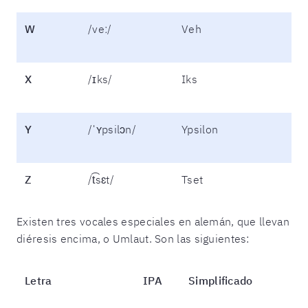
W
/veː/
Veh
X
/ɪks/
Iks
Y
/ˈʏpsilɔn/
Ypsilon
Z
/t͡sɛt/
Tset
Existen tres vocales especiales en alemán, que llevan
diéresis encima, o Umlaut. Son las siguientes:
Letra
IPA
Simplificado