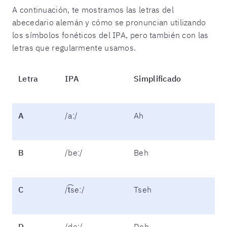
A continuación, te mostramos las letras del
abecedario alemán y cómo se pronuncian utilizando
los símbolos fonéticos del IPA, pero también con las
letras que regularmente usamos.
Letra
IPA
Simplificado
A
/aː/
Ah
B
/beː/
Beh
C
/t͡seː/
Tseh
D
/deː/
Deh