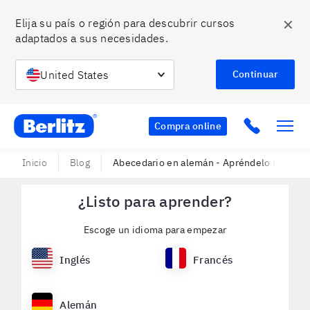
✕
Elija su país o región para descubrir cursos 
adaptados a sus necesidades.
United States
Continuar
Berlitz Chile
Click to c
Compra online
Inicio
Blog
Abecedario en alemán - Apréndelo más fác
¿Listo para aprender?
Escoge un idioma para empezar
Inglés
Francés
Alemán