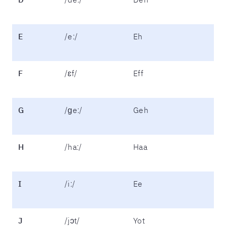
E
/eː/
Eh
F
/ɛf/
Eff
G
/ɡeː/
Geh
H
/haː/
Haa
I
/iː/
Ee
J
/jɔt/
Yot