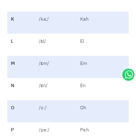
K
/kaː/
Kah
L
/ɛl/
El
M
/ɛm/
Em
N
/ɛn/
En
O
/oː/
Oh
P
/peː/
Peh