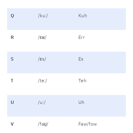
Q
/kuː/
Kuh
R
/ɛʁ/
Err
S
/ɛs/
Es
T
/teː/
Teh
U
/uː/
Uh
V
/faʊ̯/
Faw/fow