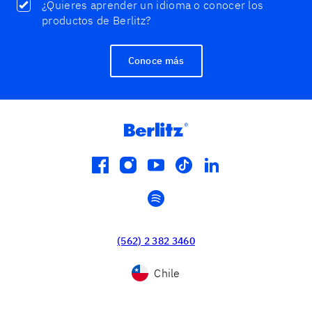
¿Quieres aprender un idioma o conocer los
productos de Berlitz?
Conoce más
facebook
instagram
youtube
tiktok
linkedin
spotify
(562) 2 382 3460
Chile