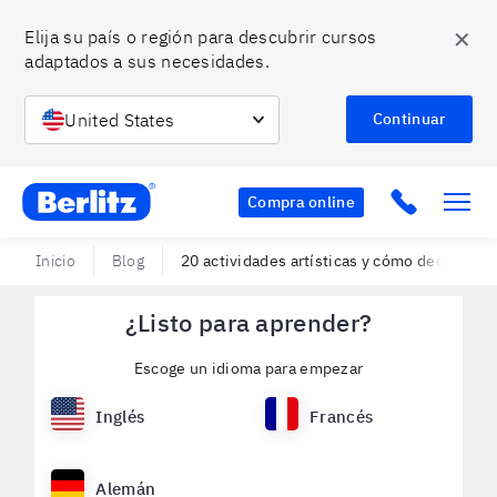
✕
Elija su país o región para descubrir cursos 
adaptados a sus necesidades.
United States
Continuar
Berlitz Chile
Click to c
Compra online
Inicio
Blog
20 actividades artísticas y cómo decirlas en
¿Listo para aprender?
Escoge un idioma para empezar
Inglés
Francés
Alemán