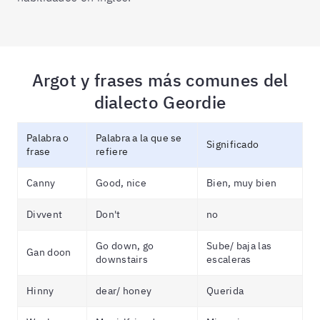
Argot y frases más comunes del
dialecto Geordie
Palabra o
Palabra a la que se
Significado
frase
refiere
Canny
Good, nice
Bien, muy bien
Divvent
Don't
no
Go down, go
Sube/ baja las
Gan doon
downstairs
escaleras
Hinny
dear/ honey
Querida