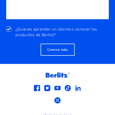
¿Quieres aprender un idioma o conocer los
productos de Berlitz?
Conoce más
facebook
instagram
youtube
tiktok
linkedin
spotify