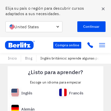
✕
Elija su país o región para descubrir cursos 
adaptados a sus necesidades.
United States
Continuar
Berlitz Chile
Click to c
Compra online
Inicio
Blog
Inglés británico: aprende algunas palabras 
¿Listo para aprender?
Escoge un idioma para empezar
Inglés
Francés
Alemán