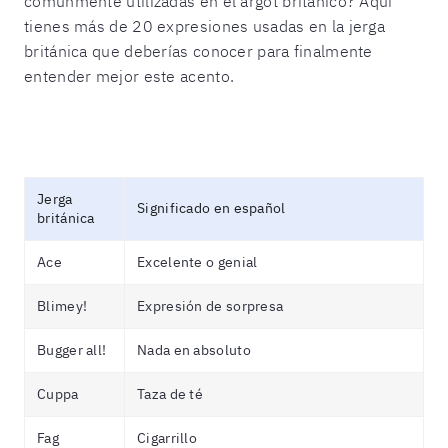
comúnmente utilizadas en el argot británico? Aquí
tienes más de 20 expresiones usadas en la jerga
británica que deberías conocer para finalmente
entender mejor este acento.
Jerga
Significado en español
británica
Ace
Excelente o genial
Blimey!
Expresión de sorpresa
Bugger all!
Nada en absoluto
Cuppa
Taza de té
Fag
Cigarrillo