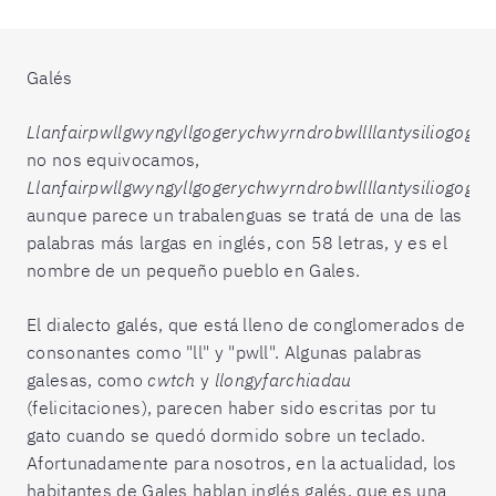
Galés
Llanfairpwllgwyngyllgogerychwyrndrobwllllantysiliogogo
no nos equivocamos,
Llanfairpwllgwyngyllgogerychwyrndrobwllllantysiliogogog
aunque parece un trabalenguas se tratá de una de las
palabras más largas en inglés, con 58 letras, y es el
nombre de un pequeño pueblo en Gales.
El dialecto galés, que está lleno de conglomerados de
consonantes como "ll" y "pwll". Algunas palabras
galesas, como
cwtch
y
llongyfarchiadau
(felicitaciones), parecen haber sido escritas por tu
gato cuando se quedó dormido sobre un teclado.
Afortunadamente para nosotros, en la actualidad, los
habitantes de Gales hablan inglés galés, que es una