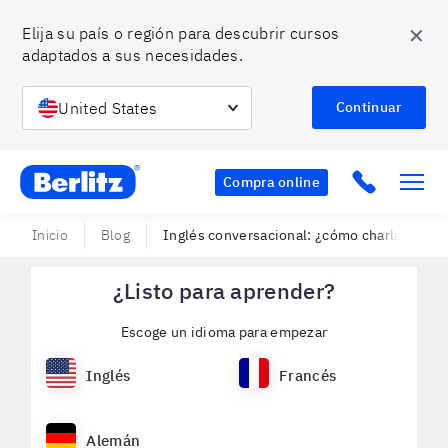
✕
Elija su país o región para descubrir cursos 
adaptados a sus necesidades.
United States
Continuar
Berlitz Chile
Click to c
Compra online
Inicio
Blog
Inglés conversacional: ¿cómo charlar en ot
¿Listo para aprender?
Escoge un idioma para empezar
Inglés
Francés
Alemán