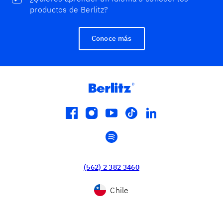
productos de Berlitz?
Conoce más
facebook
instagram
youtube
tiktok
linkedin
spotify
(562) 2 382 3460
Chile