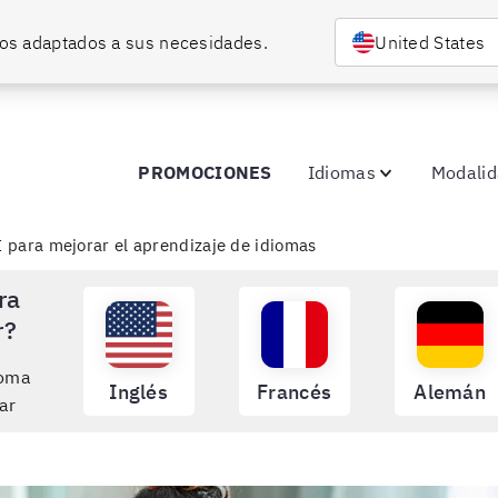
rsos adaptados a sus necesidades.
United States
PROMOCIONES
Idiomas
Modali
I para mejorar el aprendizaje de idiomas
ra
r?
ioma
Inglés
Francés
Alemán
ar