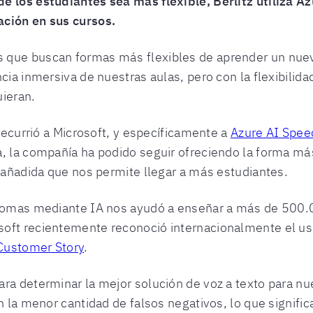
e los estudiantes sea más flexible, Berlitz utiliza A
ación en sus cursos.
 que buscan formas más flexibles de aprender un nuev
cia inmersiva de nuestras aulas, pero con la flexibilida
uieran.
 recurrió a Microsoft, y específicamente a
Azure AI Spee
a, la compañía ha podido seguir ofreciendo la forma má
d añadida que nos permite llegar a más estudiantes.
idiomas mediante IA nos ayudó a enseñar a más de 500
oft recientemente reconoció internacionalmente el uso 
Customer Story
.
ra determinar la mejor solución de voz a texto para nu
n la menor cantidad de falsos negativos, lo que signifi