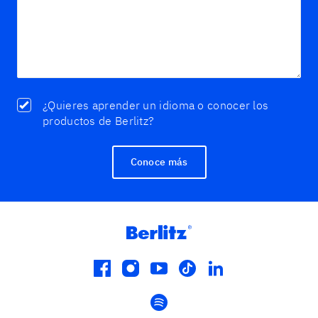
¿Quieres aprender un idioma o conocer los
productos de Berlitz?
Conoce más
facebook
instagram
youtube
tiktok
linkedin
spotify