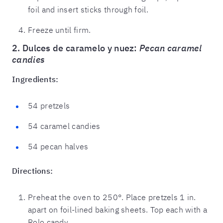
foil and insert sticks through foil.
Freeze until firm.
2. Dulces de caramelo y nuez:
Pecan caramel
candies
Ingredients:
54 pretzels
54 caramel candies
54 pecan halves
Directions:
Preheat the oven to 250°. Place pretzels 1 in.
apart on foil-lined baking sheets. Top each with a
Rolo candy.