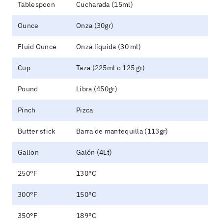
Tablespoon
Cucharada (15ml)
Ounce
Onza (30gr)
Fluid Ounce
Onza líquida (30 ml)
Cup
Taza (225ml o 125 gr)
Pound
Libra (450gr)
Pinch
Pizca
Butter stick
Barra de mantequilla (113gr)
Gallon
Galón (4Lt)
250°F
130°C
300°F
150°C
350°F
189°C