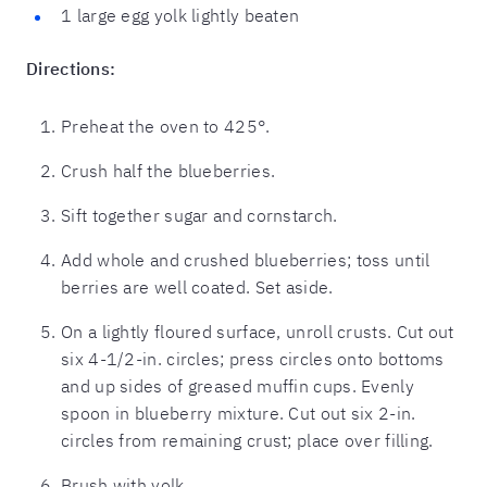
1 large egg yolk lightly beaten
Directions:
Preheat the oven to 425°.
Crush half the blueberries.
Sift together sugar and cornstarch.
Add whole and crushed blueberries; toss until
berries are well coated. Set aside.
On a lightly floured surface, unroll crusts. Cut out
six 4-1/2-in. circles; press circles onto bottoms
and up sides of greased muffin cups. Evenly
spoon in blueberry mixture. Cut out six 2-in.
circles from remaining crust; place over filling.
Brush with yolk.