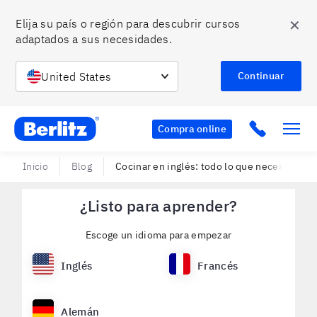
✕
Elija su país o región para descubrir cursos 
adaptados a sus necesidades.
United States
Continuar
Berlitz Chile
Click to c
Compra online
Inicio
Blog
Cocinar en inglés: todo lo que necesitas sa
¿Listo para aprender?
Escoge un idioma para empezar
Inglés
Francés
Alemán