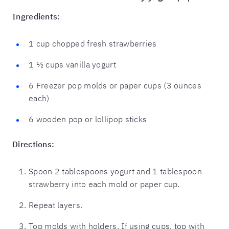
Ingredients:
1 cup chopped fresh strawberries
1 ½ cups vanilla yogurt
6 Freezer pop molds or paper cups (3 ounces
each)
6 wooden pop or lollipop sticks
Directions:
Spoon 2 tablespoons yogurt and 1 tablespoon
strawberry into each mold or paper cup.
Repeat layers.
Top molds with holders. If using cups, top with