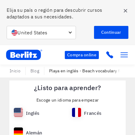
✕
Elija su país o región para descubrir cursos 
adaptados a sus necesidades.
United States
Continuar
Berlitz Chile
Click to c
Compra online
Inicio
Blog
Playa en inglés - Beach vocabulary for vaca
¿Listo para aprender?
Escoge un idioma para empezar
Inglés
Francés
Alemán