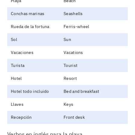
Playa
Beach
Conchas marinas
Seashells
Rueda de la fortuna
Ferris-wheel
Sol
Sun
Vacaciones
Vacations
Turista
Tourist
Hotel
Resort
Hotel todo incluido
Bed and breakfast
Llaves
Keys
Recepción
Front desk
Verbos en inglés para la playa