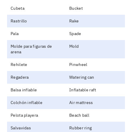
Cubeta
Bucket
Rastrillo
Rake
Pala
Spade
Molde para figuras de
Mold
arena
Rehilete
Pinwheel
Regadera
Watering can
Balsa inflable
Inflatable raft
Colchón inflable
Air mattress
Pelota playera
Beach ball
Salvavidas
Rubber ring