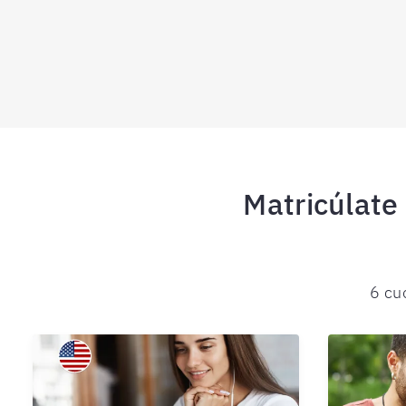
Matricúlate 
6 cu