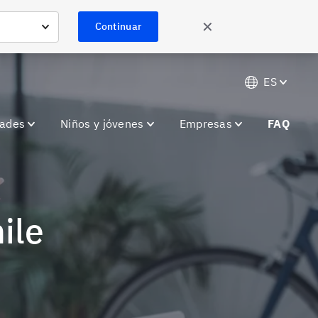
✕
Continuar
ES
dades
Niños y jóvenes
Empresas
FAQ
ile