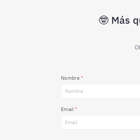
🤓 Más q
O
Nombre
*
Email
*