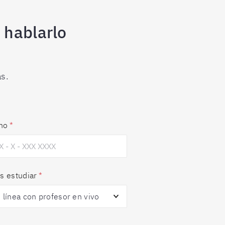
 hablarlo
s.
no
*
s estudiar
*