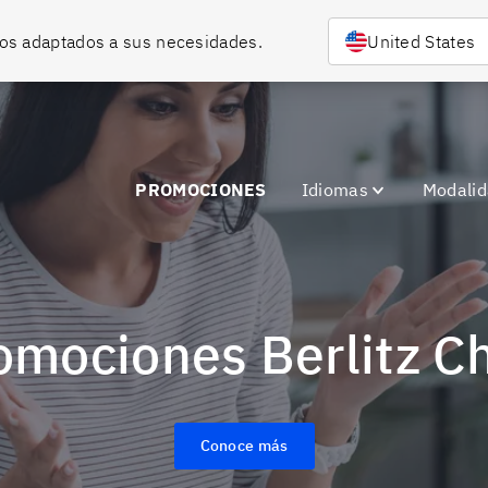
rsos adaptados a sus necesidades.
United States
PROMOCIONES
Idiomas
Modali
romociones Berlitz Ch
Conoce más