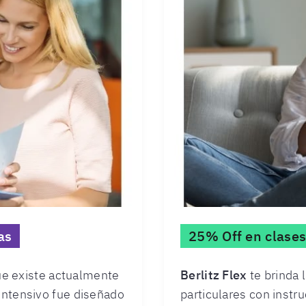
as
25% Off en clases
e existe actualmente
Berlitz Flex
te brinda 
 intensivo fue diseñado
particulares con instr