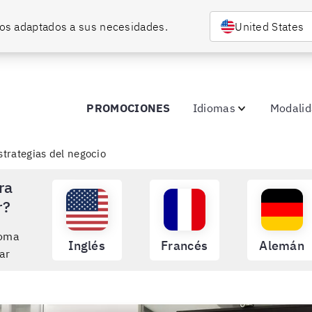
rsos adaptados a sus necesidades.
United States
PROMOCIONES
Idiomas
Modali
strategias del negocio
ra
r?
ioma
Inglés
Francés
Alemán
ar