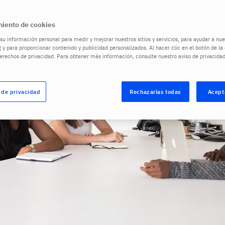
iento de cookies
u información personal para medir y mejorar nuestros sitios y servicios, para ayudar a n
 y para proporcionar contenido y publicidad personalizados. Al hacer clic en el botón de l
derechos de privacidad. Para obtener más información, consulte nuestro aviso de privacida
 de privacidad
Rechazarlas todas
Acept