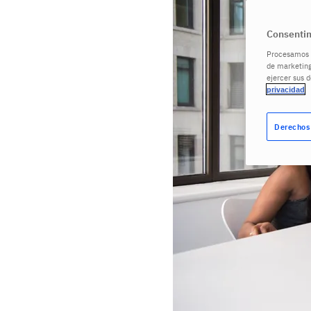
Consentim
Procesamos s
de marketing
ejercer sus 
privacidad
Derechos