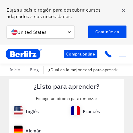
✕
Elija su país o región para descubrir cursos 
adaptados a sus necesidades.
United States
Continúe en
Berlitz CO
Click to c
Compra online
Inicio
Blog
¿Cuál es la mejor edad para aprender inglés
¿Listo para aprender?
Escoge un idioma para empezar
Inglés
Francés
Alemán