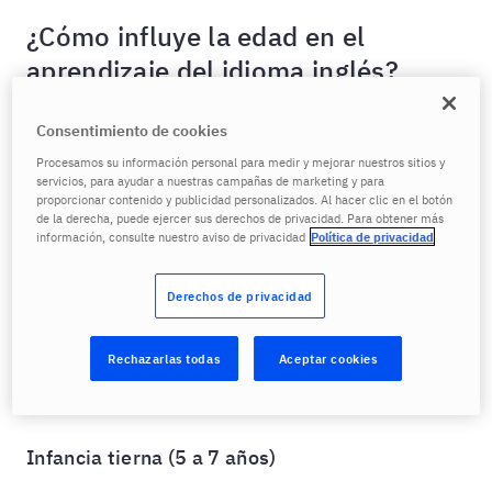
¿Cómo influye la edad en el
aprendizaje del idioma inglés?
Primera infancia (2 a 4 años)
Consentimiento de cookies
Los más pequeños de la casa están en una etapa
Procesamos su información personal para medir y mejorar nuestros sitios y
servicios, para ayudar a nuestras campañas de marketing y para
mágica. Aquí, los niños son como pequeñas esponjas,
proporcionar contenido y publicidad personalizados. Al hacer clic en el botón
absorbiendo todo a su alrededor a través de la
de la derecha, puede ejercer sus derechos de privacidad. Para obtener más
experimentación y el juego. Aún no dominan por
información, consulte nuestro aviso de privacidad
Política de privacidad
completo su lengua materna, pero eso no significa
que no puedan comenzar con el
idioma inglés
. ¡Al
Derechos de privacidad
contrario! Es el momento perfecto para introducir
canciones, juegos interactivos y actividades
Rechazarlas todas
Aceptar cookies
kinestésicas que involucren movimiento y diversión
en la actividad de aprender inglés para niños.
Infancia tierna (5 a 7 años)