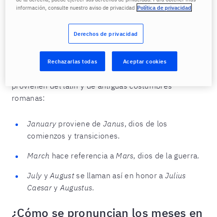
estarás reforzando de manera constante este
información, consulte nuestro aviso de privacidad
Política de privacidad
vocabulario sin darte cuenta.
Derechos de privacidad
Otra forma de reforzar tu aprendizaje es conocer el
origen de los nombres. Conectar estas
palabras
con
su historia hace que sean más fáciles de recordar y
Rechazarlas todas
Aceptar cookies
más interesantes de aprender. Muchos meses
provienen del latín y de antiguas costumbres
romanas:
January
proviene de
Janus
, dios de los
comienzos y transiciones.
March
hace referencia a
Mars
, dios de la guerra.
July
y
August
se llaman así en honor a
Julius
Caesar
y
Augustus
.
¿Cómo se pronuncian los meses en