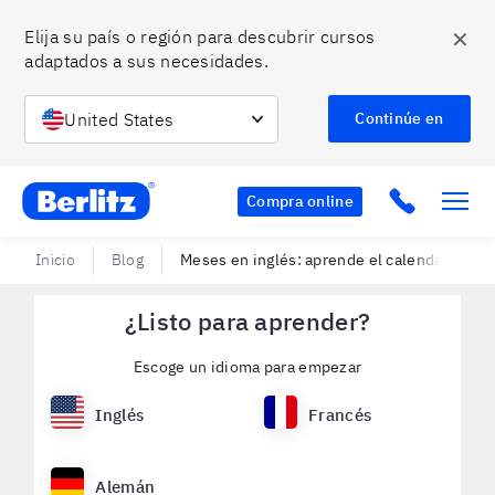
✕
Elija su país o región para descubrir cursos 
adaptados a sus necesidades.
United States
Continúe en
Berlitz CO
Click to c
Compra online
Inicio
Blog
Meses en inglés: aprende el calendario con
¿Listo para aprender?
Escoge un idioma para empezar
Inglés
Francés
Alemán