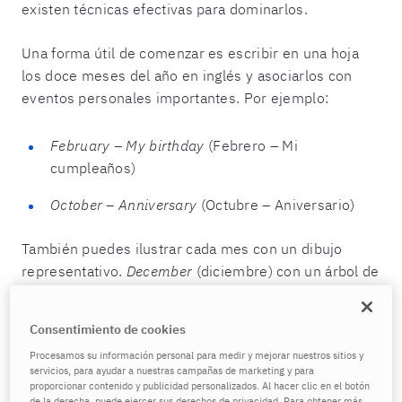
existen técnicas efectivas para dominarlos.
Una forma útil de comenzar es escribir en una hoja
los doce meses del año en inglés y asociarlos con
eventos personales importantes. Por ejemplo:
February – My birthday
(Febrero – Mi
cumpleaños)
October – Anniversary
(Octubre – Aniversario)
También puedes ilustrar cada mes con un dibujo
representativo.
December
(diciembre) con un árbol de
Navidad,
July
(julio) con fuegos artificiales o
April
(abril) con flores primaverales.
Consentimiento de cookies
Procesamos su información personal para medir y mejorar nuestros sitios y
Cambiar el idioma de tu celular o computadora a
servicios, para ayudar a nuestras campañas de marketing y para
inglés también te ayudará. Al consultar el calendario,
proporcionar contenido y publicidad personalizados. Al hacer clic en el botón
de la derecha, puede ejercer sus derechos de privacidad. Para obtener más