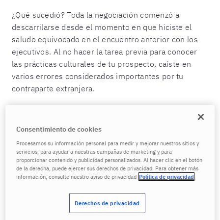
¿Qué sucedió? Toda la negociación comenzó a
descarrilarse desde el momento en que hiciste el
saludo equivocado en el encuentro anterior con los
ejecutivos. Al no hacer la tarea previa para conocer
las prácticas culturales de tu prospecto, caíste en
varios errores considerados importantes por tu
contraparte extranjera.
Si hubieras investigado sobre la cultura de negocios
de Japón, sabrías que toman muy en serio los
Consentimiento de cookies
protocolos: al iniciar la reunión se entrega
Procesamos su información personal para medir y mejorar nuestros sitios y
ceremonialmente la tarjeta de presentación, se hace
servicios, para ayudar a nuestras campañas de marketing y para
proporcionar contenido y publicidad personalizados. Al hacer clic en el botón
una leve inclinación en señal de respeto y es común
de la derecha, puede ejercer sus derechos de privacidad. Para obtener más
entregar un regalo al final. Desestimar la cultura de un
información, consulte nuestro aviso de privacidad
Política de privacidad
país y su estilo para establecer alianzas comerciales
puede tirar por la borda tus planes de crecimiento a
Derechos de privacidad
nivel mundial.