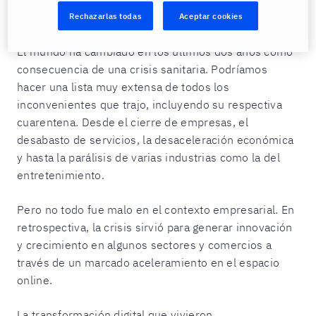
Rechazarlas todas
Aceptar cookies
Dejar de ser local para ser global
El mundo ha cambiado en los últimos dos años como
consecuencia de una crisis sanitaria. Podríamos
hacer una lista muy extensa de todos los
inconvenientes que trajo, incluyendo su respectiva
cuarentena. Desde el cierre de empresas, el
desabasto de servicios, la desaceleración económica
y hasta la parálisis de varias industrias como la del
entretenimiento.
Pero no todo fue malo en el contexto empresarial. En
retrospectiva, la crisis sirvió para generar innovación
y crecimiento en algunos sectores y comercios a
través de un marcado aceleramiento en el espacio
online.
La transformación digital que vivieron