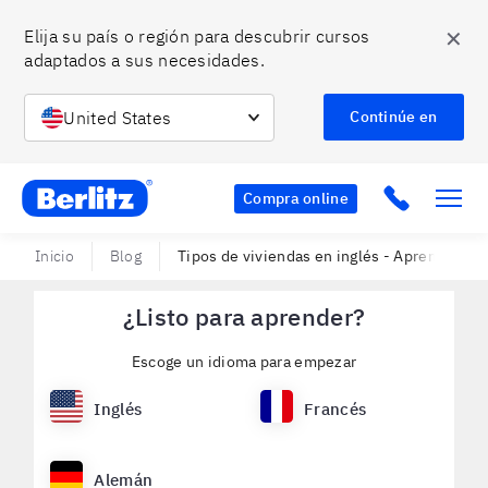
✕
Elija su país o región para descubrir cursos 
adaptados a sus necesidades.
United States
Continúe en
Berlitz CO
Click to c
Compra online
Inicio
Blog
Tipos de viviendas en inglés - Aprende su
¿Listo para aprender?
Escoge un idioma para empezar
Inglés
Francés
Alemán