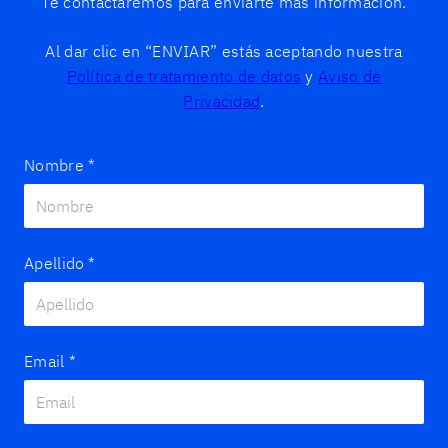
Te contactaremos para enviarte más información.
Al dar clic en “ENVIAR” estás aceptando nuestra
Política de tratamiento de datos
y
Aviso de
Privacidad
.
Nombre
*
Apellido
*
Email
*