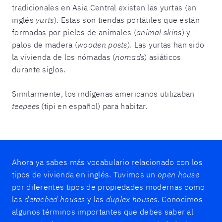
tradicionales en Asia Central existen las yurtas (en
inglés
yurts
). Estas son tiendas portátiles que están
formadas por pieles de animales (
animal skins
) y
palos de madera (
wooden posts
). Las yurtas han sido
la vivienda de los nómadas (
nomads
) asiáticos
durante siglos.
Similarmente, los indígenas americanos utilizaban
teepees
(tipi en español) para habitar.
Ahora ya sabes más vocabulario relacionado con los
tipos de vivienda en inglés. Tuvimos un
open house
por diferentes tipos de propiedades modernas como
las
detached houses
y las
duplex houses
. Conocimos
algunos términos importantes que debes saber al