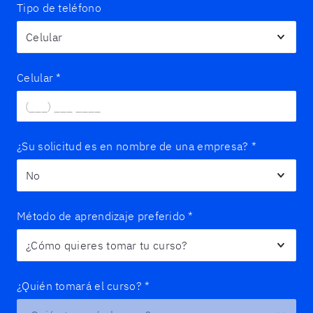
Tipo de teléfono
Celular
*
¿Su solicitud es en nombre de una empresa?
*
Método de aprendizaje preferido
*
¿Quién tomará el curso?
*