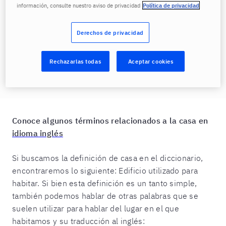
vocabulario en este idioma relacionado con bienes
información, consulte nuestro aviso de privacidad
Política de privacidad
raíces. Adicionalmente, te mencionaré algunos tipos
de casas especiales alrededor del mundo.
Derechos de privacidad
Te puede interesar:
Where Do You Live? Dónde vives
Rechazarlas todas
Aceptar cookies
en el idioma inglés
Conoce algunos términos relacionados a la casa en
idioma inglés
Si buscamos la definición de casa en el diccionario,
encontraremos lo siguiente: Edificio utilizado para
habitar. Si bien esta definición es un tanto simple,
también podemos hablar de otras palabras que se
suelen utilizar para hablar del lugar en el que
habitamos y su traducción al inglés: