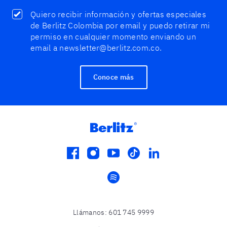
Quiero recibir información y ofertas especiales
de Berlitz Colombia por email y puedo retirar mi
permiso en cualquier momento enviando un
email a newsletter@berlitz.com.co.
Conoce más
facebook
instagram
youtube
tiktok
linkedin
spotify
Llámanos
:
601 745 9999