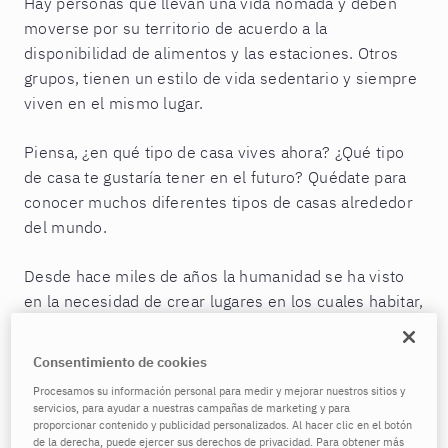
Hay personas que llevan una vida nómada y deben
moverse por su territorio de acuerdo a la
disponibilidad de alimentos y las estaciones. Otros
grupos, tienen un estilo de vida sedentario y siempre
viven en el mismo lugar.
Piensa, ¿en qué tipo de casa vives ahora? ¿Qué tipo
de casa te gustaría tener en el futuro? Quédate para
conocer muchos diferentes tipos de casas alrededor
del mundo.
Desde hace miles de años la humanidad se ha visto
en la necesidad de crear lugares en los cuales habitar,
no importa de qué cultura o país se trate, el concepto
de casa u hogar siempre ha sido importante.
Consentimiento de cookies
Procesamos su información personal para medir y mejorar nuestros sitios y
Hoy te hablaré de los nombres en inglés de
servicios, para ayudar a nuestras campañas de marketing y para
diferentes tipos de casas, además de un poco de
proporcionar contenido y publicidad personalizados. Al hacer clic en el botón
de la derecha, puede ejercer sus derechos de privacidad. Para obtener más