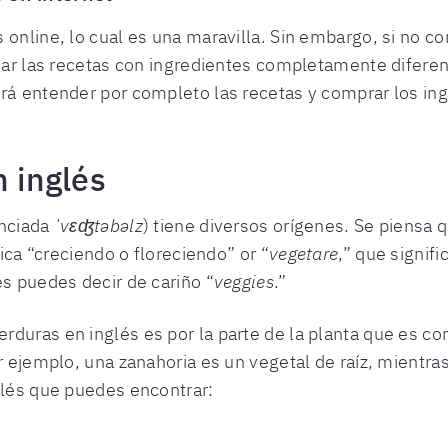
 online, lo cual es una maravilla. Sin embargo, si no 
inar las recetas con ingredientes completamente difere
rá entender por completo las recetas y comprar los ing
n inglés
unciada
ˈvɛʤtəbəlz
) tiene diversos orígenes. Se piensa 
fica “creciendo o floreciendo” or “
vegetare
,” que signifi
es puedes decir de cariño “
veggies
.”
duras en inglés es por la parte de la planta que es com
r ejemplo, una zanahoria es un vegetal de raíz, mientra
glés que puedes encontrar: