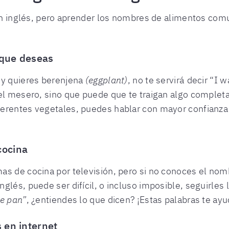
s en inglés, pero aprender los nombres de alimentos co
 que deseas
 y quieres berenjena
(eggplant)
, no te servirá decir “I w
el mesero, sino que puede que te traigan algo completa
erentes vegetales, puedes hablar con mayor confianza 
cocina
as de cocina por televisión, pero si no conoces el nom
nglés, puede ser difícil, o incluso imposible, seguirles 
he pan”
, ¿entiendes lo que dicen? ¡Estas palabras te ay
 en internet