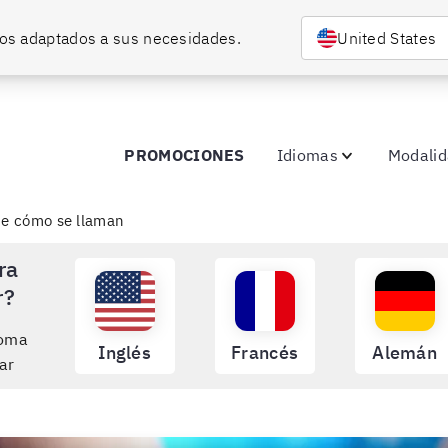
rsos adaptados a sus necesidades.
United States
PROMOCIONES
Idiomas
Modali
de cómo se llaman
ra
r?
ioma
Inglés
Francés
Alemán
ar