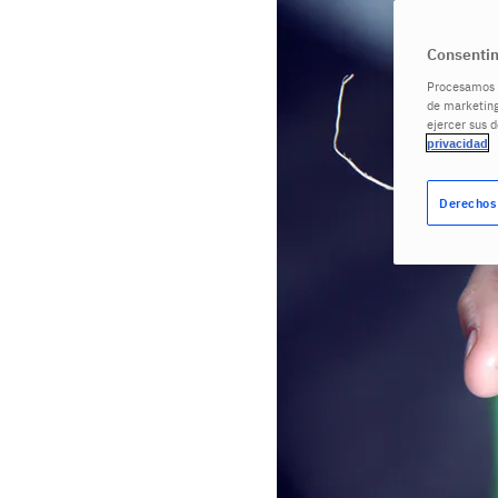
Consentim
Procesamos s
de marketing
ejercer sus 
privacidad
Derechos