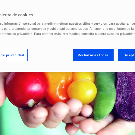
iento de cookies
u información personal para medir y mejorar nuestros sitios y servicios, para ayudar a n
 y para proporcionar contenido y publicidad personalizados. Al hacer clic en el botón de l
derechos de privacidad. Para obtener más información, consulte nuestro aviso de privacida
 de privacidad
Rechazarlas todas
Acept