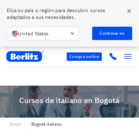
✕
Elija su país o región para descubrir cursos 
adaptados a sus necesidades.
¡Es momento de hablar bien inglés!
🎉 ¡Promociones
Conoce más
en todos nuestros programas! 🎉
United States
Continúe en
Berlitz CO
Click to c
Compra online
Cursos de italiano en Bogotá
Inicio
Bogotá italiano