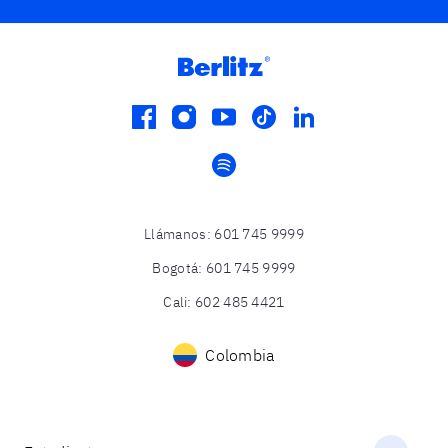
facebook
instagram
youtube
tiktok
linkedin
spotify
Llámanos
:
601 745 9999
Bogotá
:
601 745 9999
Cali
:
602 485 4421
Colombia