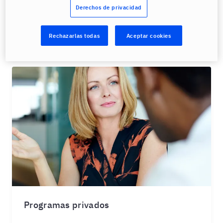
multimedia que fortalecen nuestra enseñanza.
Derechos de privacidad
Conoce más
Rechazarlas todas
Aceptar cookies
Programas privados