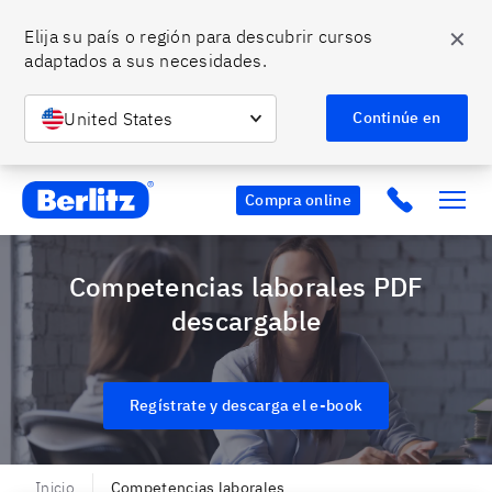
✕
Elija su país o región para descubrir cursos 
adaptados a sus necesidades.
United States
Continúe en
Berlitz CO
Click to c
Compra online
Competencias laborales PDF
descargable
Regístrate y descarga el e-book
Inicio
Competencias laborales