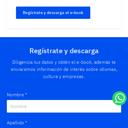
Regístrate y descarga el e-book
Regístrate y descarga
Diligencia tus datos y obtén el e-book, además te
enviaremos información de interés sobre idiomas,
cultura y empresas.
Nombre
*
Apellido
*