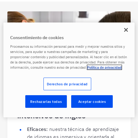
Consentimiento de cookies
Procesamos su información personal para medir y mejorar nuestros sitios y
servicios, para ayudar a nuestras campañas de marketing y para
proporcionar contenido y publicidad personalizados. Al hacer clic en el botón
de la derecha, puede ejercer sus derechos de privacidad. Para obtener más
información, consulte nuestro aviso de privacidad
Política de privacidad
Derechos de privacidad
Rechazarlas todas
Aceptar cookies
Ventajas de los cursos
intensivos de inglés
Eficaces:
nuestra
técnica de aprendizaje
de idiomas es inmersiva y orientada al