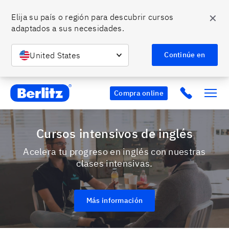
✕
Elija su país o región para descubrir cursos 
adaptados a sus necesidades.
United States
Continúe en
Berlitz CO
Click to c
Compra online
Cursos intensivos de inglés
Acelera tu progreso en inglés con nuestras
clases intensivas.
Más información