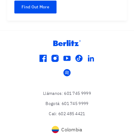
Find Out More
facebook
instagram
youtube
tiktok
linkedin
spotify
Llámanos
:
601 745 9999
Bogotá
:
601 745 9999
Cali
:
602 485 4421
Colombia