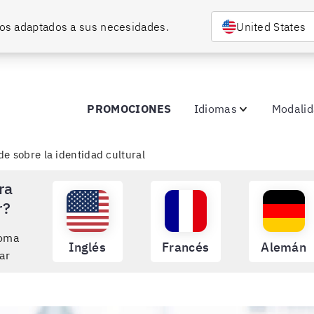
rsos adaptados a sus necesidades.
United States
PROMOCIONES
Idiomas
Modali
e sobre la identidad cultural
ra
r?
ioma
Inglés
Francés
Alemán
ar