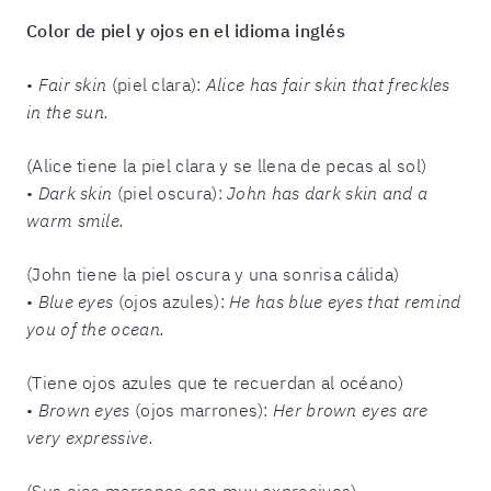
Color de piel y ojos en el idioma inglés
•
Fair skin
(piel clara):
Alice has fair skin that freckles
in the sun.
(Alice tiene la piel clara y se llena de pecas al sol)
•
Dark skin
(piel oscura):
John has dark skin and a
warm smile.
(John tiene la piel oscura y una sonrisa cálida)
•
Blue eyes
(ojos azules):
He has blue eyes that remind
you of the ocean.
(Tiene ojos azules que te recuerdan al océano)
•
Brown eyes
(ojos marrones):
Her brown eyes are
very expressive.
(Sus ojos marrones son muy expresivos)