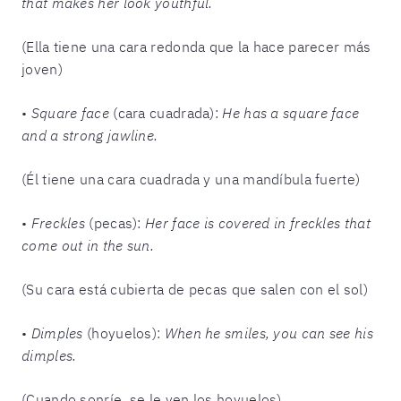
that makes her look youthful.
(Ella tiene una cara redonda que la hace parecer más
joven)
•
Square face
(cara cuadrada):
He has a square face
and a strong jawline.
(Él tiene una cara cuadrada y una mandíbula fuerte)
•
Freckles
(pecas):
Her face is covered in freckles that
come out in the sun.
(Su cara está cubierta de pecas que salen con el sol)
•
Dimples
(hoyuelos):
When he smiles, you can see his
dimples.
(Cuando sonríe, se le ven los hoyuelos)