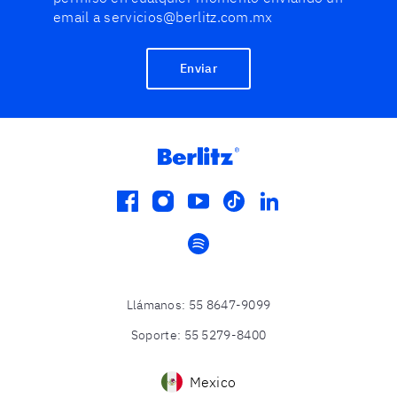
email a servicios@berlitz.com.mx
Enviar
facebook
instagram
youtube
tiktok
linkedin
spotify
Llámanos
:
55 8647-9099
Soporte
:
55 5279-8400
Mexico