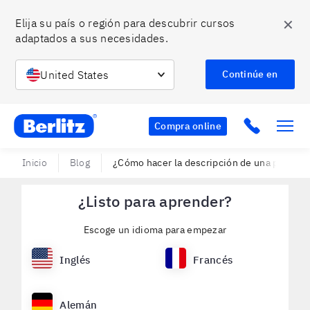
✕
Elija su país o región para descubrir cursos 
adaptados a sus necesidades.
United States
Continúe en
Berlitz MX
Click to c
Compra online
Inicio
Blog
¿Cómo hacer la descripción de una persona
¿Listo para aprender?
Escoge un idioma para empezar
Inglés
Francés
Alemán