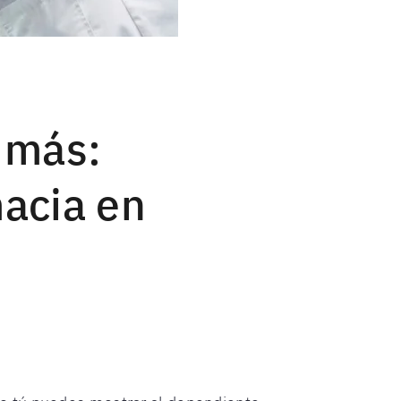
 más:
macia en