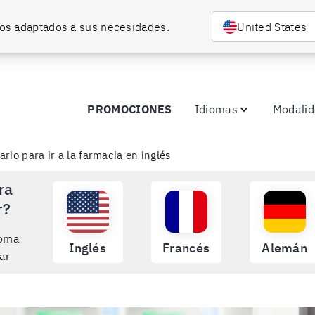
rsos adaptados a sus necesidades.
United States
PROMOCIONES
Idiomas
Modali
io para ir a la farmacia en inglés
ra
r?
ioma
Inglés
Francés
Alemán
ar