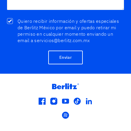
Quiero recibir información y ofertas especiales
de Berlitz México por email y puedo retirar mi
permiso en cualquier momento enviando un
email a servicios@berlitz.com.mx
Enviar
facebook
instagram
youtube
tiktok
linkedin
spotify