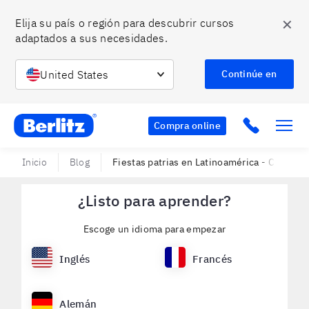
✕
Elija su país o región para descubrir cursos 
adaptados a sus necesidades.
United States
Continúe en
Berlitz MX
Click to c
Compra online
Inicio
Blog
Fiestas patrias en Latinoamérica - Conoce a
¿Listo para aprender?
Escoge un idioma para empezar
Inglés
Francés
Alemán