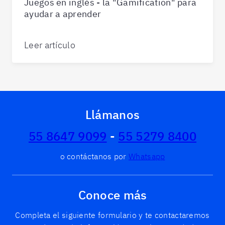
Juegos en inglés - la "Gamification" para
ayudar a aprender
Leer artículo
Llámanos
55 8647 9099
-
55 5279 8400
o contáctanos por
Whatsapp
Conoce más
Completa el siguiente formulario y te contactaremos