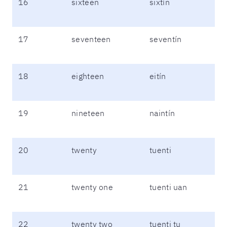
16
sixteen
sixtín
17
seventeen
seventín
18
eighteen
eitín
19
nineteen
naintín
20
twenty
tuenti
21
twenty one
tuenti uan
22
twenty two
tuenti tu