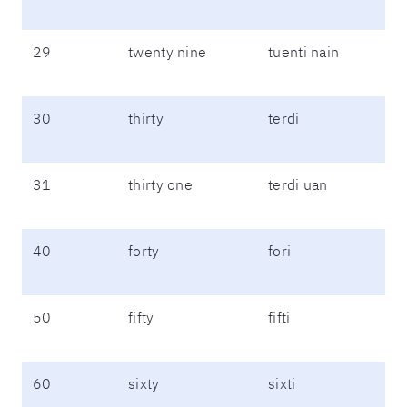
29
twenty nine
tuenti nain
30
thirty
terdi
31
thirty one
terdi uan
40
forty
fori
50
fifty
fifti
60
sixty
sixti