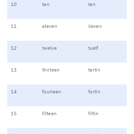
10
ten
ten
11
eleven
ileven
12
twelve
tuelf
13
thirteen
tertín
14
fourteen
fortín
15
fifteen
fiftín