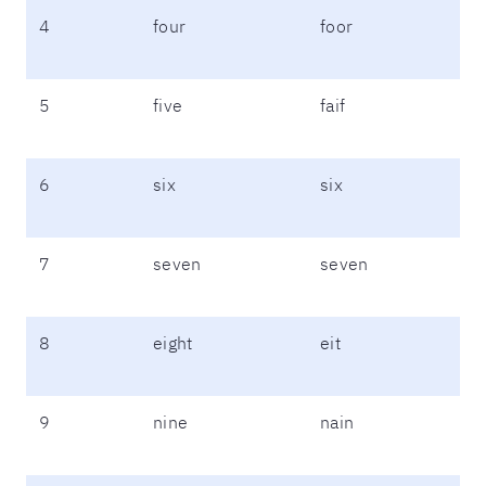
4
four
foor
5
five
faif
6
six
six
7
seven
seven
8
eight
eit
9
nine
nain