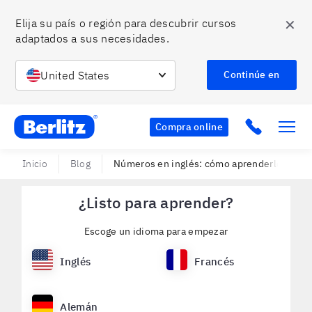
✕
Elija su país o región para descubrir cursos 
adaptados a sus necesidades.
United States
Continúe en
Berlitz MX
Click to c
Compra online
Inicio
Blog
Números en inglés: cómo aprenderlos más f
¿Listo para aprender?
Escoge un idioma para empezar
Inglés
Francés
Alemán