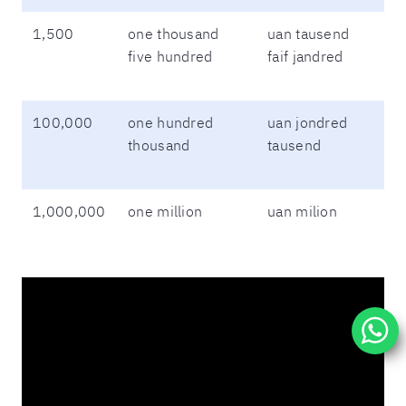
1,500
one thousand
uan tausend
five hundred
faif jandred
100,000
one hundred
uan jondred
thousand
tausend
1,000,000
one million
uan milion