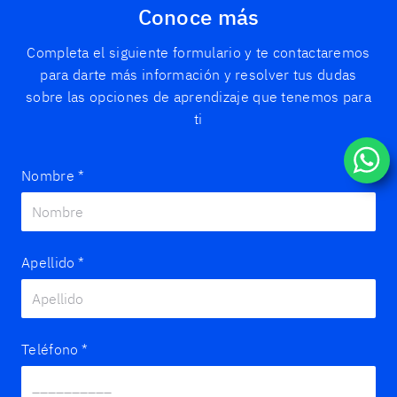
Conoce más
Completa el siguiente formulario y te contactaremos
para darte más información y resolver tus dudas
sobre las opciones de aprendizaje que tenemos para
ti
Nombre
*
Apellido
*
Teléfono
*