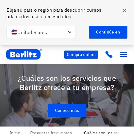
✕
Elija su país o región para descubrir cursos 
adaptados a sus necesidades.
United States
Continúe en
Berlitz MX
Click to c
Compra online
¿Cuáles son los servicios que
Berlitz ofrece a tu empresa?
Conoce más
Inicio
Preguntas frecuentes
¿Cuáles son los servicios 