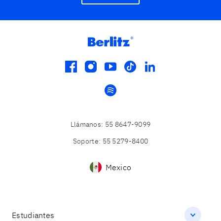
facebook
instagram
youtube
tiktok
linkedin
spotify
Llámanos
:
55 8647-9099
Soporte
:
55 5279-8400
Mexico
Estudiantes