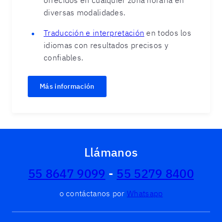
ofrecidos en cualquier zona horaria en
diversas modalidades.
Traducción e interpretación
en todos los
idiomas con resultados precisos y
confiables.
Más información
Llámanos
55 8647 9099
-
55 5279 8400
o contáctanos por
Whatsapp