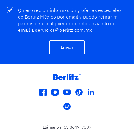
Quiero recibir información y ofertas especiales
de Berlitz México por email y puedo retirar mi
permiso en cualquier momento enviando un
email a servicios@berlitz.com.mx
Enviar
facebook
instagram
youtube
tiktok
linkedin
spotify
Llámanos
:
55 8647-9099