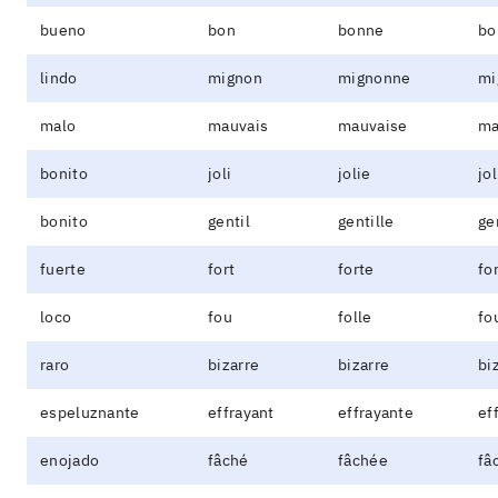
bueno
bon
bonne
bo
lindo
mignon
mignonne
mi
malo
mauvais
mauvaise
ma
bonito
joli
jolie
jol
bonito
gentil
gentille
ge
fuerte
fort
forte
fo
loco
fou
folle
fo
raro
bizarre
bizarre
bi
espeluznante
effrayant
effrayante
ef
enojado
fâché
fâchée
fâ