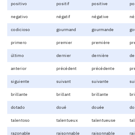
positivo
positif
positive
po
negativo
négatif
négative
né
codicioso
gourmand
gourmande
go
primero
premier
première
pr
último
dernier
dernière
de
anterior
précédent
précédente
pr
siguiente
suivant
suivante
su
brillante
brillant
brillante
br
dotado
doué
douée
do
talentoso
talentueux
talentueuse
ta
razonable
raisonnable
raisonnable
ra