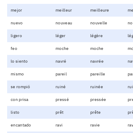
mejor
meilleur
meilleure
me
nuevo
nouveau
nouvelle
no
ligero
léger
légère
lé
feo
moche
moche
mo
lo siento
navré
navrée
na
mismo
pareil
pareille
pa
se rompió
ruiné
ruinée
ru
con prisa
pressé
pressée
pr
listo
prêt
prête
pr
encantado
ravi
ravie
ra