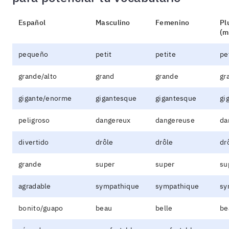
Español
Masculino
Femenino
Pl
(m
pequeño
petit
petite
pe
grande/alto
grand
grande
gr
gigante/enorme
gigantesque
gigantesque
gi
peligroso
dangereux
dangereuse
da
divertido
drôle
drôle
dr
grande
super
super
su
agradable
sympathique
sympathique
sy
bonito/guapo
beau
belle
be