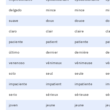
delgado
mince
mince
mi
suave
doux
douce
do
claro
clair
claire
cla
paciente
patient
patiente
pa
último
dernier
dernière
de
venenoso
vénimeux
vénimeuse
vé
solo
seul
seule
se
impaciente
impatient
impatiente
im
serio
sérieux
sérieuse
sé
joven
jeune
jeune
je