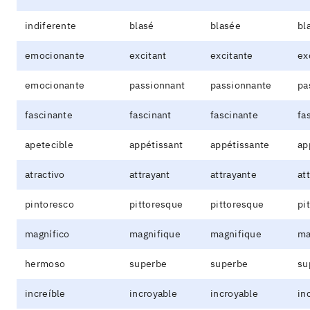
indiferente
blasé
blasée
bl
emocionante
excitant
excitante
ex
emocionante
passionnant
passionnante
pa
fascinante
fascinant
fascinante
fa
apetecible
appétissant
appétissante
ap
atractivo
attrayant
attrayante
at
pintoresco
pittoresque
pittoresque
pi
magnífico
magnifique
magnifique
ma
hermoso
superbe
superbe
su
increíble
incroyable
incroyable
in