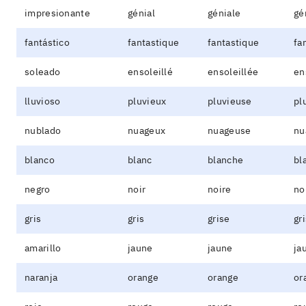
impresionante
génial
géniale
gé
fantástico
fantastique
fantastique
fa
soleado
ensoleillé
ensoleillée
en
lluvioso
pluvieux
pluvieuse
pl
nublado
nuageux
nuageuse
nu
blanco
blanc
blanche
bl
negro
noir
noire
no
gris
gris
grise
gr
amarillo
jaune
jaune
ja
naranja
orange
orange
or