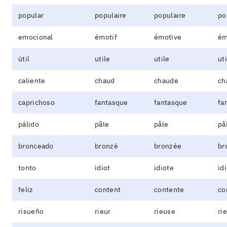
popular
populaire
populaire
po
emocional
émotif
émotive
ém
útil
utile
utile
ut
caliente
chaud
chaude
ch
caprichoso
fantasque
fantasque
fa
pálido
pâle
pâle
pâ
bronceado
bronzé
bronzée
br
tonto
idiot
idiote
id
feliz
content
contente
co
risueño
rieur
rieuse
ri