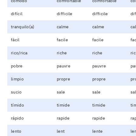
cómodo
comfortable
comfortable
co
difícil
difficile
difficile
dif
tranquilo(a)
calme
calme
ca
fácil
facile
facile
fa
rico/rica
riche
riche
ri
pobre
pauvre
pauvre
pa
limpio
propre
propre
pr
sucio
sale
sale
sa
tímido
timide
timide
ti
rápido
rapide
rapide
ra
lento
lent
lente
le