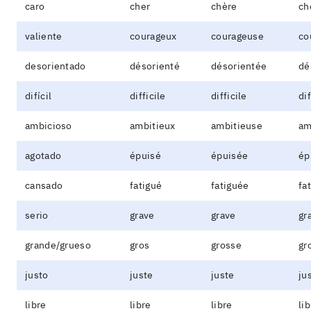
caro
cher
chère
ch
valiente
courageux
courageuse
co
desorientado
désorienté
désorientée
dé
difícil
difficile
difficile
dif
ambicioso
ambitieux
ambitieuse
am
agotado
épuisé
épuisée
ép
cansado
fatigué
fatiguée
fa
serio
grave
grave
gr
grande/grueso
gros
grosse
gr
justo
juste
juste
ju
libre
libre
libre
li