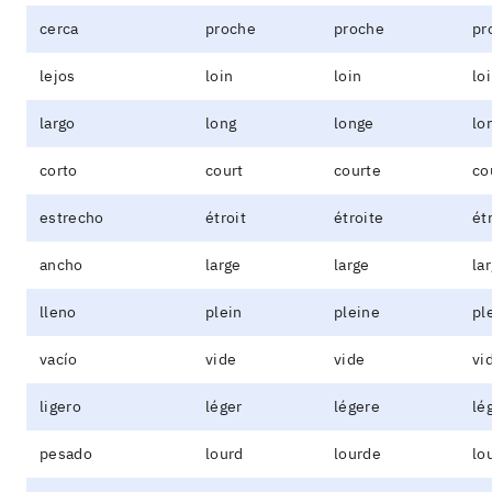
cerca
proche
proche
pr
lejos
loin
loin
lo
largo
long
longe
lo
corto
court
courte
co
estrecho
étroit
étroite
ét
ancho
large
large
la
lleno
plein
pleine
pl
vacío
vide
vide
vi
ligero
léger
légere
lé
pesado
lourd
lourde
lo