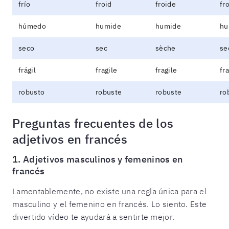
frío
froid
froide
fr
húmedo
humide
humide
hu
seco
sec
sèche
se
frágil
fragile
fragile
fr
robusto
robuste
robuste
ro
Preguntas frecuentes de los
adjetivos en francés
1. Adjetivos masculinos y femeninos en
francés
Lamentablemente, no existe una regla única para el
masculino y el femenino en francés. Lo siento. Este
divertido vídeo te ayudará a sentirte mejor.