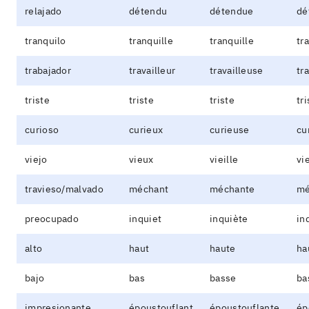
relajado
détendu
détendue
dé
tranquilo
tranquille
tranquille
tr
trabajador
travailleur
travailleuse
tr
triste
triste
triste
tr
curioso
curieux
curieuse
cu
viejo
vieux
vieille
vi
travieso/malvado
méchant
méchante
mé
preocupado
inquiet
inquiète
in
alto
haut
haute
ha
bajo
bas
basse
ba
impresionante
époustouflant
époustouflante
ép