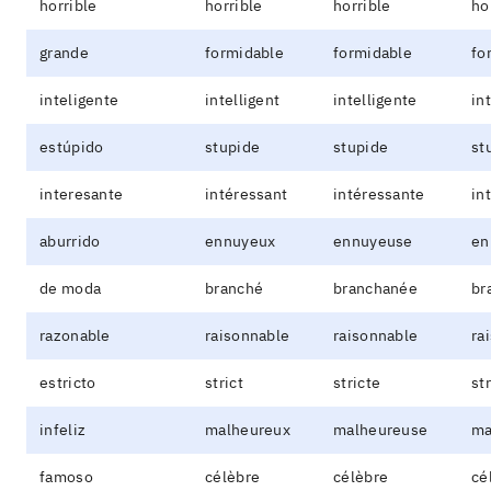
horrible
horrible
horrible
ho
grande
formidable
formidable
fo
inteligente
intelligent
intelligente
in
estúpido
stupide
stupide
st
interesante
intéressant
intéressante
in
aburrido
ennuyeux
ennuyeuse
en
de moda
branché
branchanée
br
razonable
raisonnable
raisonnable
ra
estricto
strict
stricte
st
infeliz
malheureux
malheureuse
ma
famoso
célèbre
célèbre
cé