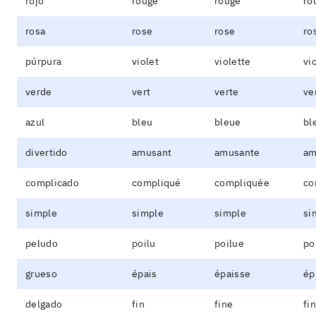
rojo
rouge
rouge
ro
rosa
rose
rose
ro
púrpura
violet
violette
vi
verde
vert
verte
ve
azul
bleu
bleue
bl
divertido
amusant
amusante
am
complicado
compliqué
compliquée
co
simple
simple
simple
si
peludo
poilu
poilue
po
grueso
épais
épaisse
ép
delgado
fin
fine
fi