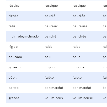
rústico
rustique
rustique
ru
rizado
bouclé
bouclée
bo
feliz
heureux
heureuse
he
inclinado/inclinado
penché
penchée
pe
rígido
raide
raide
ra
educado
poli
polie
po
grosero
impoli
impolie
im
débil
faible
faible
fa
barato
bon marché
bon marché
bo
grande
volumineux
volumineuse
vo