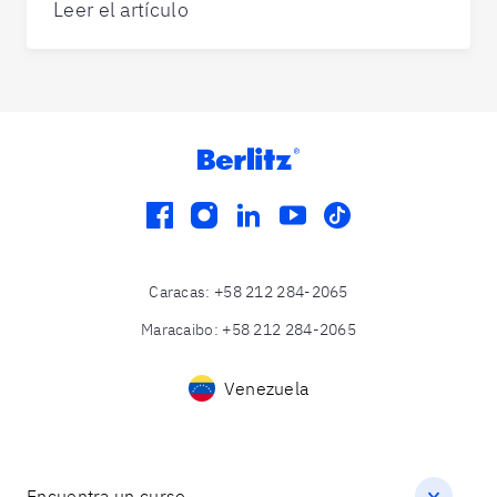
Leer el artículo
facebook
instagram
linkedin
youtube
tiktok
Caracas
:
+58 212 284-2065
Maracaibo
:
+58 212 284-2065
Venezuela
Encuentra un curso