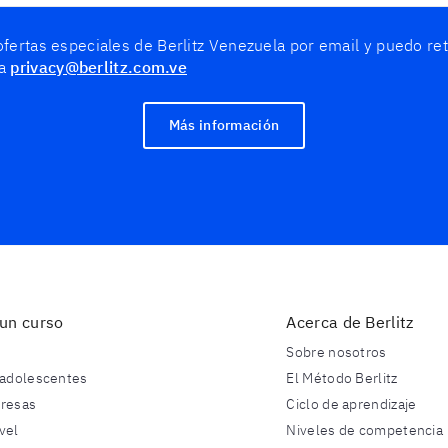
ofertas especiales de Berlitz Venezuela por email y puedo re
 a
privacy@berlitz.com.ve
Más información
un curso
Acerca de Berlitz
Sobre nosotros
 adolescentes
El Método Berlitz
presas
Ciclo de aprendizaje
vel
Niveles de competencia