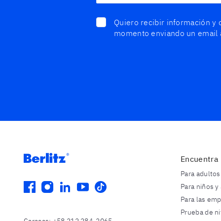
Quiero recibir información y 
momento enviando un email
Encuentra 
Para adultos
facebook
instagram
linkedin
youtube
tiktok
Para niños y
Para las em
Prueba de ni