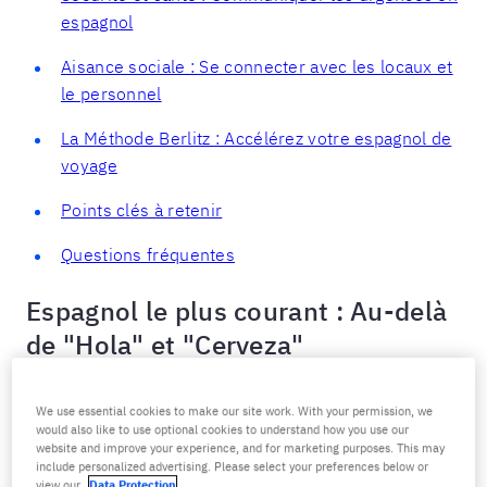
espagnol
Aisance sociale : Se connecter avec les locaux et
le personnel
La Méthode Berlitz : Accélérez votre espagnol de
voyage
Points clés à retenir
Questions fréquentes
Espagnol le plus courant : Au-delà
de "Hola" et "Cerveza"
La plupart de la préparation en espagnol pour la
We use essential cookies to make our site work. With your permission, we
semaine de relâche se concentre sur les mauvaises
would also like to use optional cookies to understand how you use our
choses. Vous n'avez pas besoin de conjuguer les
website and improve your experience, and for marketing purposes. This may
include personalized advertising. Please select your preferences below or
verbes parfaitement ou de mémoriser des listes de
view our
Data Protection