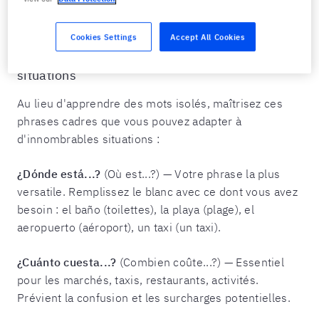
vocabulaire extensives. Vous avez besoin de phrases
fonctionnelles qui règlent des problèmes immédiats.
Cookies Settings
Accept All Cookies
Les phrases connecteurs qui couvrent 80 % des
situations
Au lieu d'apprendre des mots isolés, maîtrisez ces
phrases cadres que vous pouvez adapter à
d'innombrables situations :
¿Dónde está...?
(Où est...?) — Votre phrase la plus
versatile. Remplissez le blanc avec ce dont vous avez
besoin : el baño (toilettes), la playa (plage), el
aeropuerto (aéroport), un taxi (un taxi).
¿Cuánto cuesta...?
(Combien coûte...?) — Essentiel
pour les marchés, taxis, restaurants, activités.
Prévient la confusion et les surcharges potentielles.