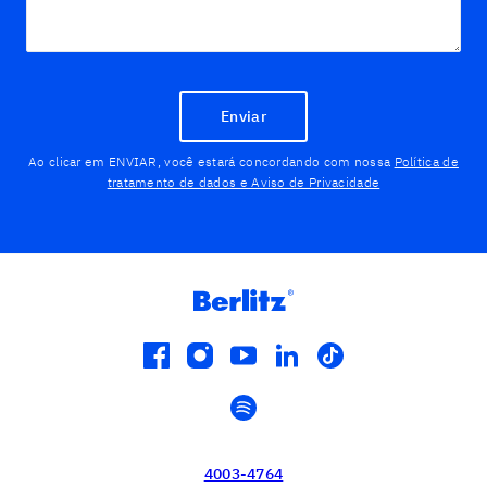
Enviar
Ao clicar em ENVIAR, você estará concordando com nossa
Política de
tratamento de dados e Aviso de Privacidade
facebook
instagram
youtube
linkedin
tiktok
spotify
4003-4764