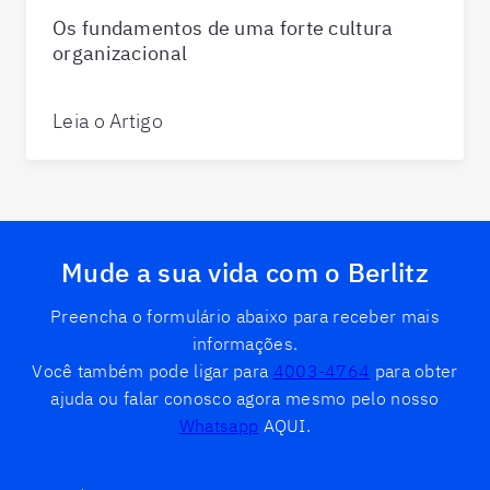
Os fundamentos de uma forte cultura
organizacional
Leia o Artigo
Mude a sua vida com o Berlitz
Preencha o formulário abaixo para receber mais
informações.
Você também pode ligar para
4003-4764
para obter
ajuda ou falar conosco agora mesmo pelo nosso
Whatsapp
AQUI.