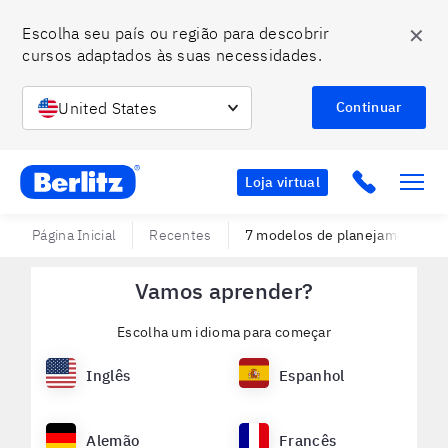
✕
Escolha seu país ou região para descobrir 
cursos adaptados às suas necessidades.
United States
Continuar
Berlitz BR
Click to c
Loja virtual
Página Inicial
Recentes
7 modelos de planejamento est
Vamos aprender?
Escolha um idioma para começar
Inglês
Espanhol
Alemão
Francês