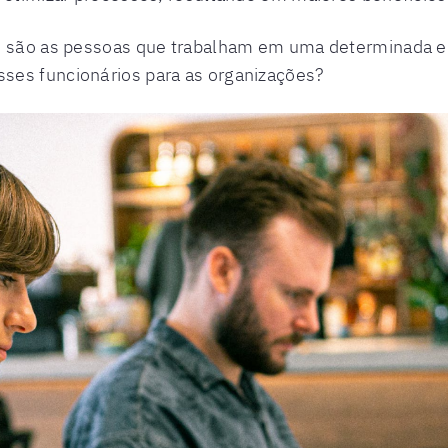
te são as pessoas que trabalham em uma determinada 
ses funcionários para as organizações?