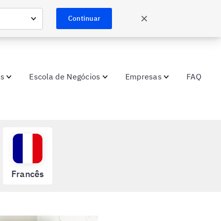
✕
Continuar
as
Escola de Negócios
Empresas
FAQ
Francês