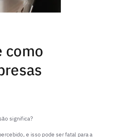
e como
presas
ão significa?
rcebido, e isso pode ser fatal para a