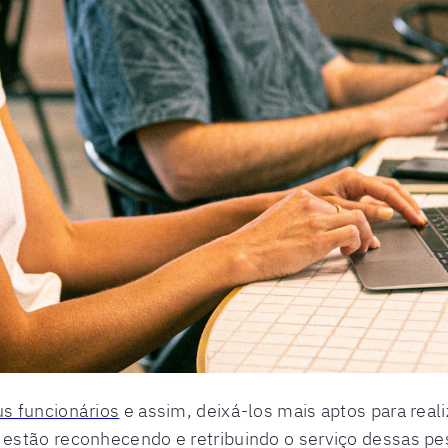
us funcionários
e assim, deixá-los mais aptos para reali
 estão reconhecendo e retribuindo o serviço dessas 