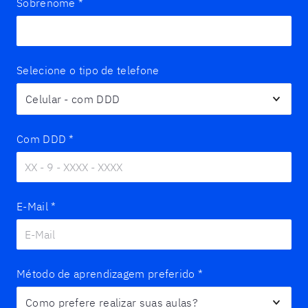
Sobrenome
*
Selecione o tipo de telefone
Com DDD
*
E-Mail
*
Método de aprendizagem preferido
*