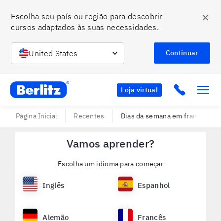
✕
Escolha seu país ou região para descobrir 
cursos adaptados às suas necessidades.
United States
Continuar
Berlitz BR
Click to c
Loja virtual
Página Inicial
Recentes
Dias da semana em francês: u
Vamos aprender?
Escolha um idioma para começar
Inglês
Espanhol
Alemão
Francês