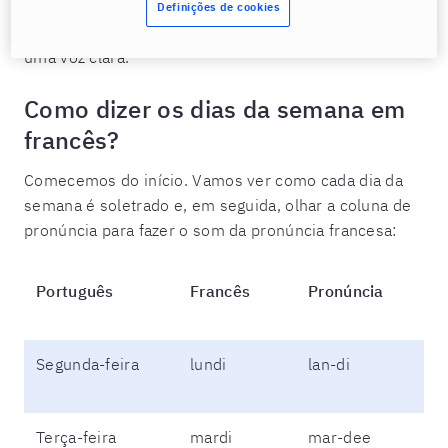
todas as sílabas de maneira uniforme. É essencial
Definições de cookies
certificar-se de articular igualmente cada sílaba, com
uma voz clara.
Como dizer os dias da semana em
francês?
Comecemos do início. Vamos ver como cada dia da
semana é soletrado e, em seguida, olhar a coluna de
pronúncia para fazer o som da pronúncia francesa:
Português
Francês
Pronúncia
Segunda-feira
lundi
lan-di
Terça-feira
mardi
mar-dee