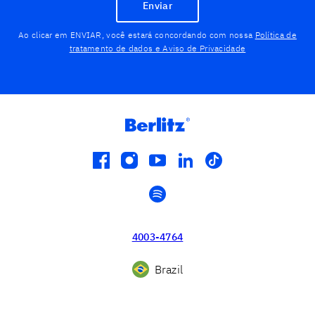
Enviar
Ao clicar em ENVIAR, você estará concordando com nossa
Política de
tratamento de dados e Aviso de Privacidade
facebook
instagram
youtube
linkedin
tiktok
spotify
4003-4764
Brazil