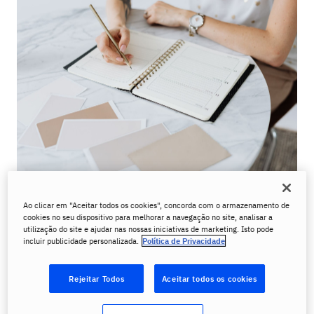
Antes de abordarmos como soletrar exatamente cada
Ao clicar em "Aceitar todos os cookies", concorda com o armazenamento de
dia da semana, é importante abordar o
alfabeto em
cookies no seu dispositivo para melhorar a navegação no site, analisar a
utilização do site e ajudar nas nossas iniciativas de marketing. Isto pode
francês e sua pronúncia
.
incluir publicidade personalizada.
Política de Privacidade
Ao contrário do português, um idioma que enfatiza as
Rejeitar Todos
Aceitar todos os cookies
sílabas dependendo do comprimento da palavra ou de
algumas de suas terminações, o francês enfatiza