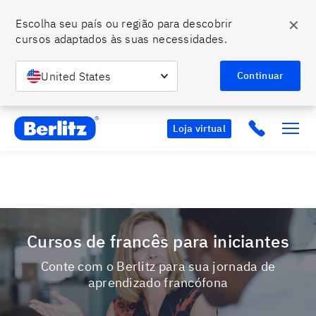
✕
Escolha seu país ou região para descobrir 
cursos adaptados às suas necessidades.
O momento de falar um novo idioma é agora. Ainda dá
tempo de se tornar bilíngue com o Berlitz.
Entre em
United States
Saiba mais
Continuar
contato conosco e confira nossas condições especiais.
Berlitz BR
Click to c
Loja virtual
Cursos de francês para iniciantes
Conte com o Berlitz para sua jornada de
aprendizado francófona