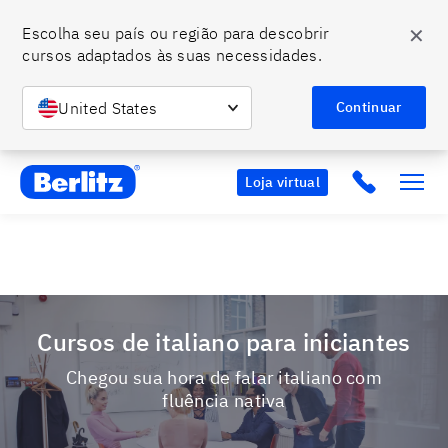
✕
Escolha seu país ou região para descobrir 
cursos adaptados às suas necessidades.
O momento de falar um novo idioma é agora. Ainda dá
tempo de se tornar bilíngue com o Berlitz.
Entre em
United States
Saiba mais
Continuar
contato conosco e confira nossas condições especiais.
Berlitz BR
Click to c
Loja virtual
Cursos de italiano para iniciantes
Chegou sua hora de falar italiano com
fluência nativa