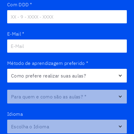
Com DDD
*
E-Mail
*
Método de aprendizagem preferido
*
Para quem e como são as aulas?
*
Idioma