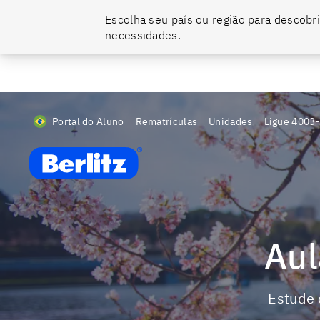
Escolha seu país ou região para descobri
O momento de falar um novo idioma é agora. Ainda dá tempo de se tor
necessidades.
Portal do Aluno
Rematrículas
Unidades
Ligue
4003
Berlitz BR
Au
Estude