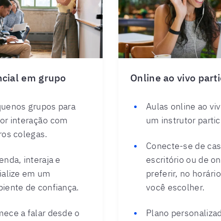
cial em grupo
Online ao vivo part
uenos grupos para
Aulas online ao vi
or interação com
um instrutor partic
ros colegas.
Conecte-se de cas
enda, interaja e
escritório ou de o
ialize em um
preferir, no horári
iente de confiança.
você escolher.
ece a falar desde o
Plano personaliza