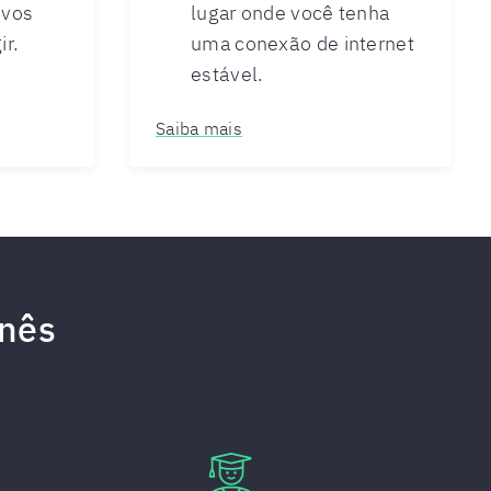
ivos
lugar onde você tenha
ir.
uma conexão de internet
estável.
Saiba mais
onês