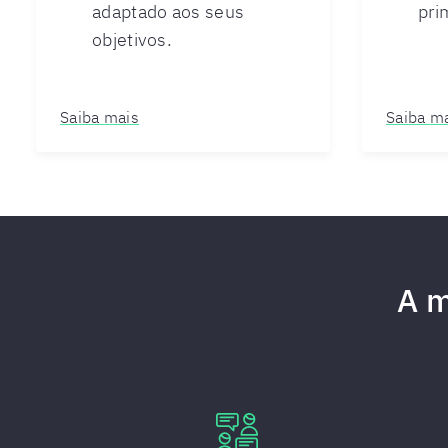
adaptado aos seus
pri
objetivos.
Saiba mais
Saiba m
A m