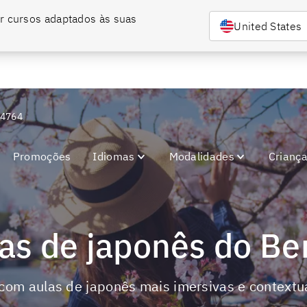
r cursos adaptados às suas 
nar bilíngue com o Berlitz.
Entre em contato conosco e confira nossas condiç
United States
-4764
Promoções
Idiomas
Modalidades
Crianç
las de japonês do Ber
 com aulas de japonês mais imersivas e contextu