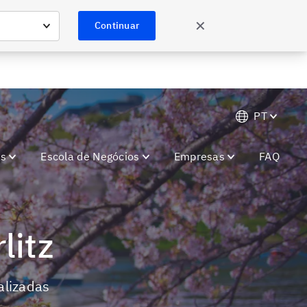
Saiba mais
ões especiais.
✕
Continuar
PT
as
Escola de Negócios
Empresas
FAQ
litz
alizadas