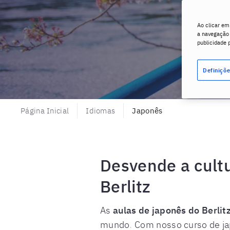
Ao clicar em
a navegação n
publicidade 
Definiçõe
Página Inicial
Idiomas
Japonês
Desvende a cult
Berlitz
As
aulas de japonês do Berlit
mundo. Com nosso curso de jap