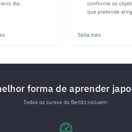
meiro dia.
conforme os objet
que pretende ating
ais
Saiba mais
elhor forma de aprender jap
Todos os cursos do Berlitz incluem: