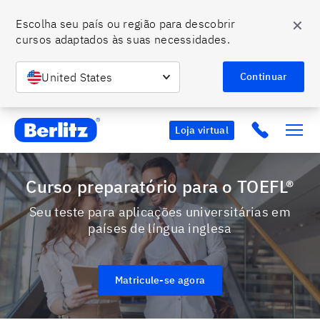
✕
Escolha seu país ou região para descobrir 
cursos adaptados às suas necessidades.
United States
Continuar
Berlitz BR
Click to c
Loja virtual
Curso preparatório para o TOEFL®
Seu teste para aplicações universitárias em
países de língua inglesa
Matricule-se agora