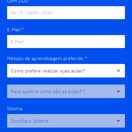
Com DDD
*
E-Mail
*
Método de aprendizagem preferido
*
Para quem e como são as aulas?
*
Idioma