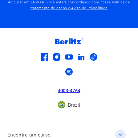
Ao clicar em ENVIAR, você estará concordando com nossa
Política de
tratamento de dados e Aviso de Privacidade
facebook
instagram
youtube
linkedin
tiktok
spotify
4003-4764
Brazil
Encontre um curso