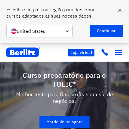
✕
Escolha seu país ou região para descobrir 
cursos adaptados às suas necessidades.
United States
Continuar
Berlitz BR
Click to c
Loja virtual
Curso preparatório para o
TOEIC®
Melhor teste para fins profisisonais e de
negócios.
Matricule-se agora