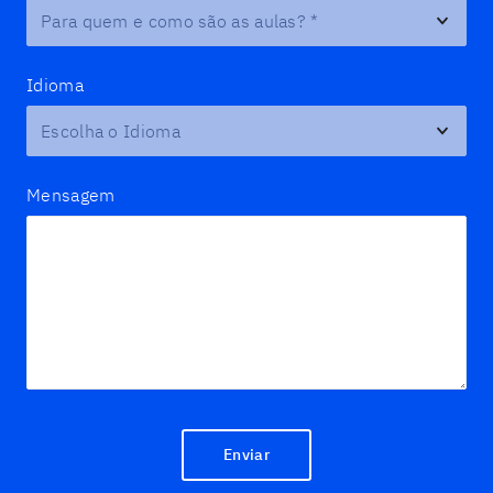
Para quem e como são as aulas?
*
Idioma
Mensagem
Enviar