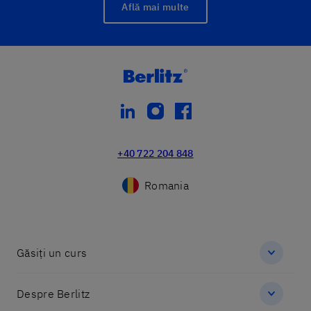
Află mai multe
linkedin
instagram
facebook
+40 722 204 848
Romania
Găsiți un curs
Despre Berlitz