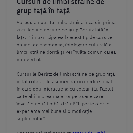
Cursuri de limbi străine de
grup față în față
Vorbește noua ta limbă străină încă din prima
zi cu lecțiile noastre de grup Berlitz față în
față. Prin participarea la acest tip de curs vei
obține, de asemenea, înțelegere culturală a
limbii străine dorită și vei învăța comunicarea
non-verbală.
Cursurile Berlitz de limbi străine de grup față
în față oferă, de asemenea, un mediu social
în care poți interacționa cu colegii tăi. Faptul
că te afli în preajma altor persoane care
învață o nouă limbă străină îți poate oferi o
experiență mai bună și o motivație
suplimentară.