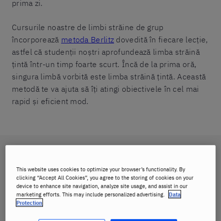
prima zi.
Cursurile noastre de limbi străine de grup
încorporează
metoda Berlitz
dovedită în fiecare lecție,
astfel că studenții noștri aprofundează limba străină
țintă într-un timp foarte scurt. Încă de la prima oră,
singura limbă vorbită este limba străină țintă. Această
metodă te va ajuta să îți atingi obiectivele în cel mai
rapid și eficient mod.
Cursurile noastre de limbi străine de grup se
adresează celor care:
This website uses cookies to optimize your browser’s functionality. By
clicking “Accept All Cookies”, you agree to the storing of cookies on your
device to enhance site navigation, analyze site usage, and assist in our
doresc să interacționeze cu alțiil, să învețe limbi
marketing efforts. This may include personalized advertising.
Data
străine în timp ce socializează
Protection