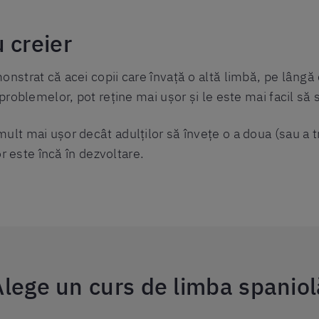
 creier
onstrat că acei copii care învață o altă limbă, pe lângă
 problemelor, pot reține mai ușor și le este mai facil să 
ult mai ușor decât adulților să învețe o a doua (sau a t
lor este încă în dezvoltare.
Alege un curs de limba spaniol