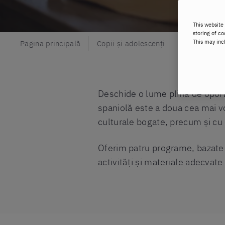
This website 
storing of co
This may inc
Pagina principală
Copii și adolescenți
Spaniolă
Deschide o lume plină de oportu
spaniolă este a doua cea mai vo
culturale bogate, precum și cu 
Oferim patru programe, bazate pe
activități și materiale adecvate 