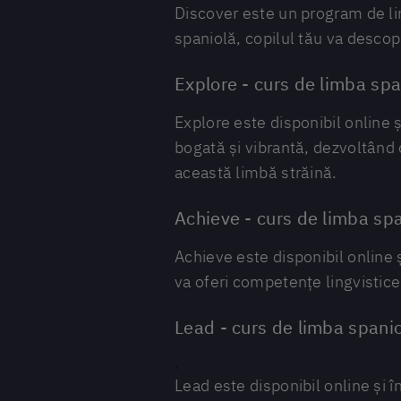
Discover este un program de limb
spaniolă, copilul tău va descop
Explore - curs de limba span
Explore este disponibil online ș
bogată și vibrantă, dezvoltând o
această limbă străină.
Achieve - curs de limba spa
Achieve este disponibil online 
va oferi competențe lingvistice 
Lead - curs de limba spanio
.
Lead este disponibil online și î