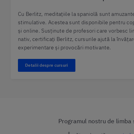
Cu Berlitz, meditațiile la spaniolă sunt amuzant
stimulative. Acestea sunt disponibile pentru copii
și online. Susținute de profesori care vorbesc l
nativ, certificați Berlitz, cursurile ajută la învăța
experimentare și provocări motivante.
Detalii despre cursuri
Programul nostru de limba 