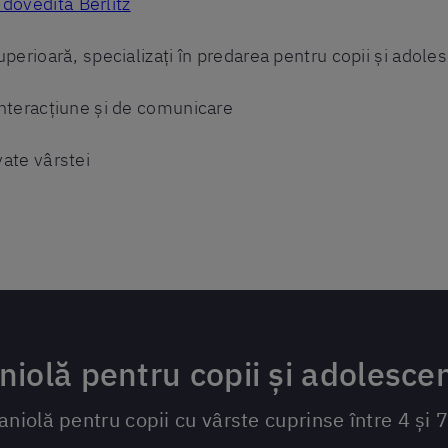
dovedită Berlitz
superioară, specializați în predarea pentru copii și adole
 interacțiune și de comunicare
vate vârstei
iolă pentru copii și adolescen
niolă pentru copii cu vârste cuprinse între 4 și 7