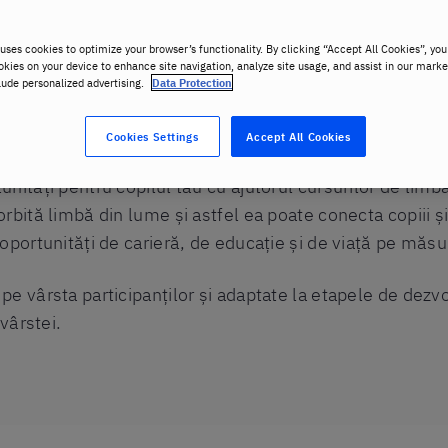
uses cookies to optimize your browser’s functionality. By clicking “Accept All Cookies”, you
okies on your device to enhance site navigation, analyze site usage, and assist in our marke
lude personalized advertising.
Data Protection
Cookies Settings
Accept All Cookies
nități pentru copilul tău cu ajutorul cursurilor de limb
rbită limbă din lume și astfel ea poate conecta copiii ș
oportunități de carieră, de educație și de viață pe măsu
 vârsta participanților și adaptate la etapele de dezvol
vârstei.