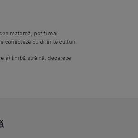
 cea maternă, pot fi mai
se conecteze cu diferite culturi.
reia) limbă străină, deoarece
ă