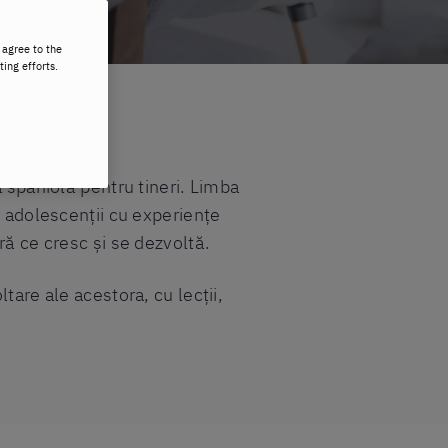
 agree to the
ting efforts.
a spaniolă pentru tineri. Limba
i adolescenții cu experiențe
ră ce cresc și se dezvoltă.
tare ale acestora, cu lecții,