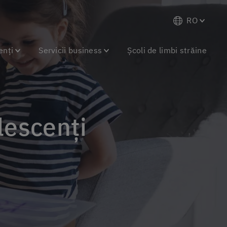
RO
enți
Servicii business
Școli de limbi străine
olescenți