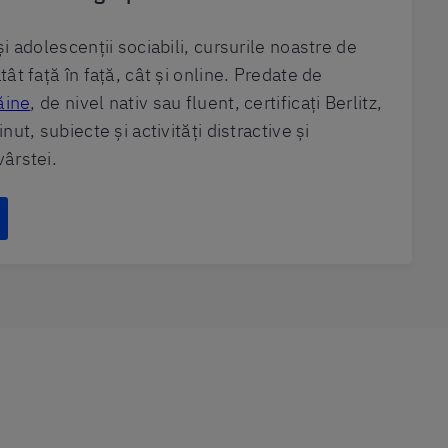
și adolescenții sociabili, cursurile noastre de
tât față în față, cât și online. Predate de
ăine
, de nivel nativ sau fluent, certificați Berlitz,
nut, subiecte și activități distractive și
vârstei.