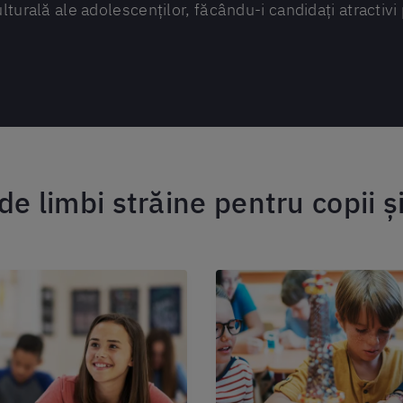
lturală ale adolescenților, făcându-i candidați atractivi 
 de limbi străine pentru copii ș