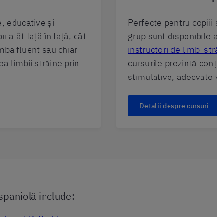
e, educative și
Perfecte pentru copiii 
 atât față în față, cât
grup sunt disponibile a
imba fluent sau chiar
instructori de limbi str
rea limbii străine prin
cursurile prezintă conți
stimulative, adecvate 
Detalii despre cursuri
spaniolă include: