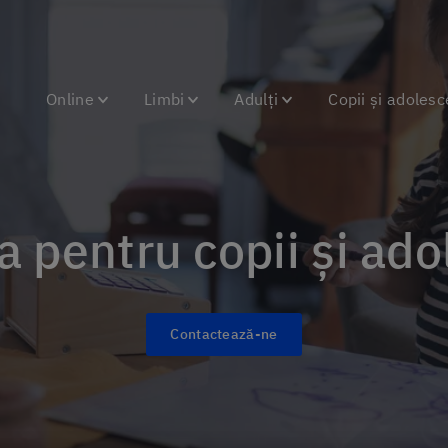
Online
Limbi
Adulți
Copii și adolesc
la pentru copii și ad
Contactează-ne