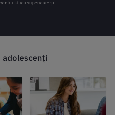
pentru studii superioare și
i adolescenți