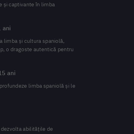
e și captivante în limba
1 ani
ra limba și cultura spaniolă,
imp, o dragoste autentică pentru
15 ani
aprofundeze limba spaniolă și le
dezvolta abilitățile de