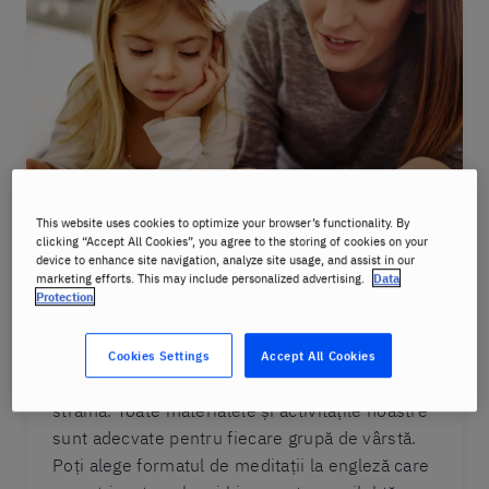
This website uses cookies to optimize your browser’s functionality. By
clicking “Accept All Cookies”, you agree to the storing of cookies on your
device to enhance site navigation, analyze site usage, and assist in our
marketing efforts. This may include personalized advertising.
Data
Protection
Cursuri individuale de limba engleză
În fiecare clasă, instructorii noștri vor lucra cu
Cookies Settings
Accept All Cookies
copilul tău pentru a avansa în noua limbă
străină. Toate materialele și activitățile noastre
sunt adecvate pentru fiecare grupă de vârstă.
Poți alege formatul de meditații la engleză care