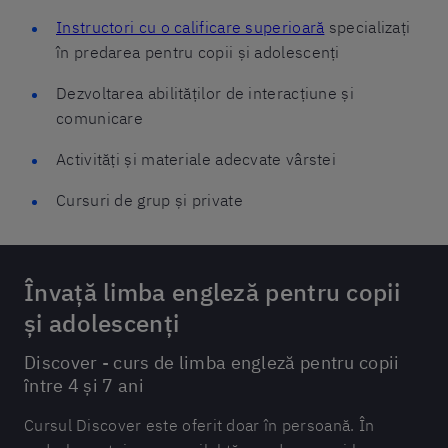
Instructori cu o calificare superioară
specializați
în predarea pentru copii și adolescenți
Dezvoltarea abilităților de interacțiune și
comunicare
Activități și materiale adecvate vârstei
Cursuri de grup și private
Învață limba engleză pentru copii
și adolescenți
Discover - curs de limba engleză pentru copii
între 4 și 7 ani
Cursul Discover este oferit doar în persoană. În