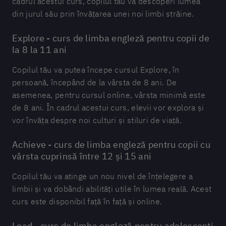
cadrul acestui curs, copilul tău va descoperi lumea
din jurul său prin învățarea unei noi limbi străine.
Explore - curs de limba engleză pentru copii de
la 8 la 11 ani
Copilul tău va putea începe cursul Explore, în
persoană, începând de la vârsta de 8 ani. De
asemenea, pentru cursul online, vârsta minimă este
de 8 ani. În cadrul acestui curs, elevii vor explora și
vor învăța despre noi culturi și stiluri de viață.
Achieve - curs de limba engleză pentru copii cu
vârsta cuprinsă între 12 și 15 ani
Copilul tău va atinge un nou nivel de înțelegere a
limbii și va dobândi abilități utile în lumea reală. Acest
curs este disponibil față în față și online.
Lead - curs de limba engleză pentru adolescenți