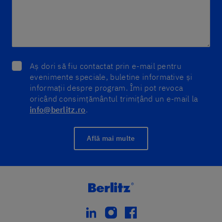
Aș dori să fiu contactat prin e-mail pentru
evenimente speciale, buletine informative și
informații despre program. Îmi pot revoca
oricând consimțământul trimițând un e-mail la
info@berlitz.ro
.
Află mai multe
linkedin
instagram
facebook