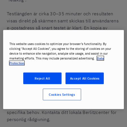
Testlängden är cirka 30–35 minuter och resultaten
visas direkt på skärmen samt skickas till användarens
e-postadress så snart testet är klart. En kopia av
testresultatet skickas också till det språkcenter som
valts vid registrering.
This website uses cookies to optimize your browser’s functionality. By
clicking “Accept All Cookies”, you agree to the storing of cookies on your
device to enhance site navigation, analyze site usage, and assist in our
BEDÖMNING
: Detta är Berlitznivån i vilken
marketing efforts. This may include personalized advertising.
Data
provtagaren blir utvärderad.
Protection
PROGRAMREKOMMENDATION
: Detta är ett
Reject All
Accept All Cookies
Berlitznivåprogram eller en kombination av två
program som är de mest lämpade baserat på
Cookies Settings
testresultatet. En Berlitzrepresentant kan hjälpa till att
fatta ett beslut baserat på ditt resultat och dina
specifika behov. Kontakta ditt lokala Berlitzcenter för
personlig rådgivning.