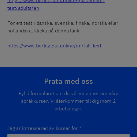
https://www.berlitz.com/online-placement-
test/adults/en
För ett test i danska, svenska, finska, norska eller
holländska, klicka på denna länk:
https://www.berlitztest.online/en/full-test
Prata med oss
Fyll i formuläret om du vill veta mer om våra
språkkurser. Vi återkommer till dig inom 2
arbetsdagar.
Jag är intresserad av kurser för
*