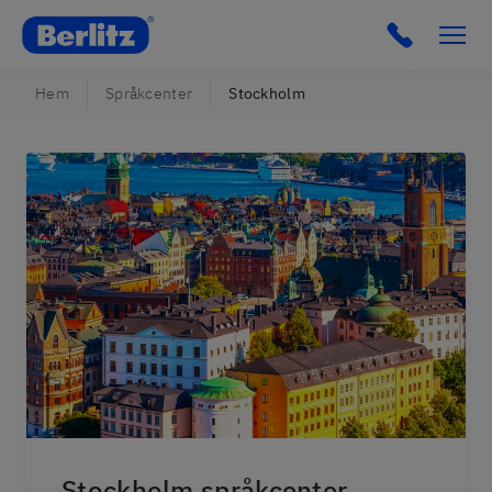
Berlitz SE
Click to c
Hem
Språkcenter
Stockholm
Stockholm språkcenter