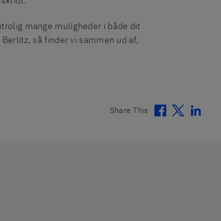
skridt.
 utrolig mange muligheder i både dit
 Berlitz, så finder vi sammen ud af,
Facebook
Twitter
Linke
Share This