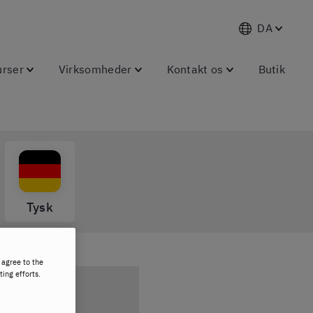
DA
urser
Virksomheder
Kontakt os
Butik
Tysk
 agree to the
ting efforts.