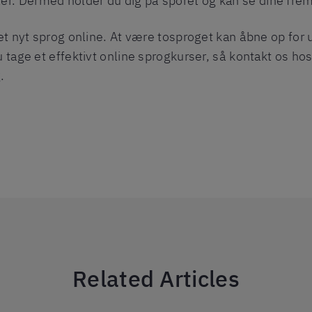
er. Dermed holder du dig på sporet og kan se dine frem
e et nyt sprog online. At være tosproget kan åbne op for
u tage et effektivt online sprogkurser, så kontakt os hos
.
Related Articles