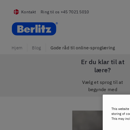
Kontakt
Ring til os
+45 7021 5010
Berlitz DK
Hjem
Blog
Gode råd til online-sproglæring
Er du klar til at
lære?
Vælg et sprog til at
begynde med
This website 
storing of co
This may inc