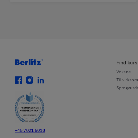
Find kur
Voksne
facebook
instagram
linkedin
Til virkso
Sprogvurde
+45 7021 5010