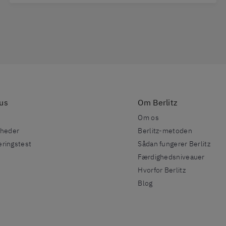
sus
Om Berlitz
Om os
mheder
Berlitz-metoden
ringstest
Sådan fungerer Berlitz
Færdighedsniveauer
Hvorfor Berlitz
Blog