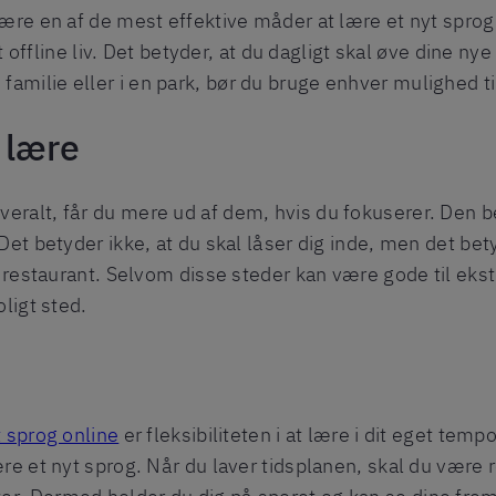
 være en af ​​de mest effektive måder at lære et nyt spro
 dit offline liv. Det betyder, at du dagligt skal øve dine
milie eller i en park, bør du bruge enhver mulighed til
t lære
eralt, får du mere ud af dem, hvis du fokuserer. Den b
Det betyder ikke, at du skal låser dig inde, men det bet
en restaurant. Selvom disse steder kan være gode til ekst
oligt sted.
t sprog online
er fleksibiliteten i at lære i dit eget temp
ære et nyt sprog. Når du laver tidsplanen, skal du være 